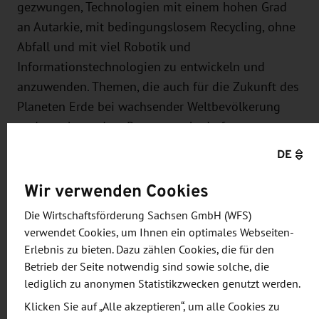
gezwungen, Technologien mit einem hohen Grad
an Autarkie, mit bedingungslosem Recycling, ohne
Abfall und mit viel Robotik und
Informationstechnologien zu entwickeln und
anzuwenden. Themen, die auch für die Zukunft des
Planeten Erde bei wachsender Weltbevölkerung
und zunehmendem Ressourcenbedarf von
existenzieller Bedeutung sein werden. Während wir
DE
auf der Erde sehr langsam vorankommen, da wir
Wir verwenden Cookies
von allem noch genug zu haben scheinen, müssen
wir auf dem Mond den Schalter sofort umlegen.
Die Wirtschaftsförderung Sachsen GmbH (WFS)
Technologien aus der Weltraumtechnik leisten
verwendet Cookies, um Ihnen ein optimales Webseiten-
bereits heute bedeutende Beiträge für ein sicheres
Erlebnis zu bieten. Dazu zählen Cookies, die für den
Leben auf der Erde. Neue Technologien der "Space
Betrieb der Seite notwendig sind sowie solche, die
lediglich zu anonymen Statistikzwecken genutzt werden.
Resources" werden das ebenfalls tun. Die
Weltraumtechnik muss mit wenig Material und
Klicken Sie auf „Alle akzeptieren“, um alle Cookies zu