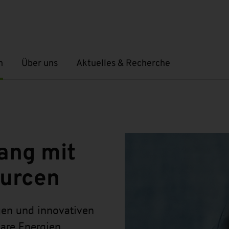
n
Über uns
Aktuelles & Recherche
Untermenü öffnen
Untermenü öffnen
ang mit
ourcen
gen und innovativen
are Energien,