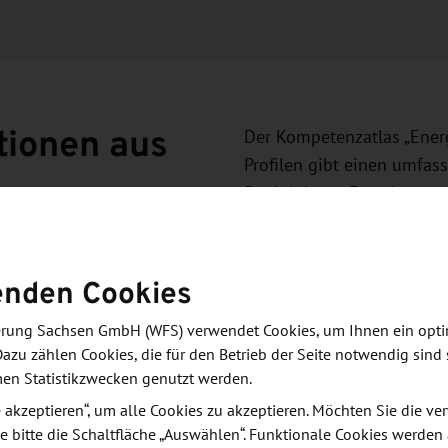
tionen aus
Der Kompetenzatlas „Ener
Profilen gibt einen umfas
Produktions-, Forschungs-
Energietechnologien. Eine
Sachsen und regionale Sc
enden Cookies
Katalog "Energieinnovat
derung Sachsen GmbH (WFS) verwendet Cookies, um Ihnen ein opt
Dazu zählen Cookies, die für den Betrieb der Seite notwendig sind 
men Statistikzwecken genutzt werden.
le akzeptieren“, um alle Cookies zu akzeptieren. Möchten Sie die 
e bitte die Schaltfläche „Auswählen“. Funktionale Cookies werden