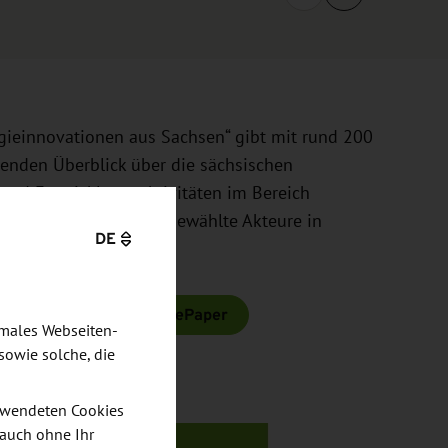
gieinnovationen aus Sachsen“ gibt mit rund 200
senden Überblick über die sächsischen
 und Entwicklungsaktivitäten im Bereich
 Karte präsentiert ausgewählte Akteure in
DE
hwerpunkte.
ionen aus Sachsen" als ePaper
imales Webseiten-
sowie solche, die
verwendeten Cookies
 auch ohne Ihr