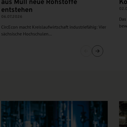
aus Müll neue Rohstoffe
Ko
entstehen
02.
06.07.2026
Das
bewi
CircEcon macht Kreislaufwirtschaft industriefähig: Vier
sächsische Hochschulen…