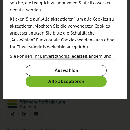
solche, die lediglich zu anonymen Statistikzwecken
Personen- und Funktionsbezeichnungen gelten für
genutzt werden.
alle Geschlechtsidentitäten.
Klicken Sie auf „Alle akzeptieren“, um alle Cookies zu
akzeptieren. Möchten Sie die verwendeten Cookies
anpassen, nutzen Sie bitte die Schaltfläche
„Auswählen“. Funktionale Cookies werden auch ohne
Direkt in Ihr E-Mail-Postfach
Ihr Einverständnis weiterhin ausgeführt.
Bleiben Sie auf dem Laufenden mit unserem 14-
Sie können Ihr Einverständnis jederzeit ändern und
täglichen Newsletter
widerrufen. Dafür steht Ihnen am Ende der Seite die
Auswählen
Schaltfläche „Cookie-Einstellungen ändern“ zur
Newsletter abonnieren
Verfügung.
Alle akzeptieren
Weitere Informationen finden Sie in unseren
Datenschutzbestimmungen
und ergänzend in
unserem
Impressum
.