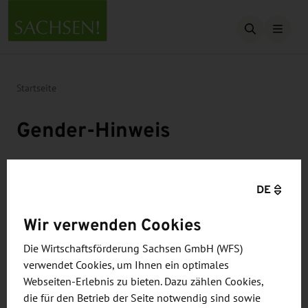
Suche öffn
Startseite
Gender-Hinweis
DE
Wir verwenden Cookies
Aus Gründen der besseren Lesbarkeit und
Die Wirtschaftsförderung Sachsen GmbH (WFS)
Verständlichkeit wird auf unserer Webseite und in
verwendet Cookies, um Ihnen ein optimales
unseren Medien auf die Anwendung der
Webseiten-Erlebnis zu bieten. Dazu zählen Cookies,
geschlechtergerechten Sprache verzichtet.
die für den Betrieb der Seite notwendig sind sowie