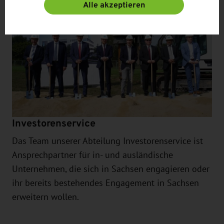
Alle akzeptieren
Weitere Informationen finden Sie in unseren
Datenschutzbestimmungen
und ergänzend in
unserem
Impressum
.
Investorenservice
Das Team unserer Abteilung Investorenservice ist
Ansprechpartner für in- und ausländische
Unternehmen, die sich in Sachsen engagieren oder
ihr bereits bestehendes Engagement in Sachsen
erweitern wollen.