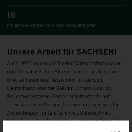
18
Projektwerkstätten zum Technologietransfer
Unsere Arbeit für SACHSEN!
Auch 2025 waren wir für den Wirtschaftsstandort
und die sächsischen Akteure wieder als Türöffner,
Brückenbauer und Netzwerker in Sachsen,
Deutschland und der Welt im Einsatz. Egal ob
Projektwerkstätten, Gemeinschaftsstände auf
internationalen Messen, Unternehmerreisen oder
Ansiedlungen für Life Sciences, Bahntechnik,
Robotik und Textilindustrie – wir unterstützen Sie
mit einem umfangreichen Angebot.