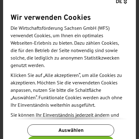
DE
Wir verwenden Cookies
Die Wirtschaftsförderung Sachsen GmbH (WFS)
verwendet Cookies, um Ihnen ein optimales
Webseiten-Erlebnis zu bieten. Dazu zählen Cookies,
die für den Betrieb der Seite notwendig sind sowie
solche, die lediglich zu anonymen Statistikzwecken
Video starten
genutzt werden.
Klicken Sie auf „Alle akzeptieren“, um alle Cookies zu
akzeptieren. Möchten Sie die verwendeten Cookies
anpassen, nutzen Sie bitte die Schaltfläche
„Auswählen“. Funktionale Cookies werden auch ohne
Ihr Einverständnis weiterhin ausgeführt.
Sie können Ihr Einverständnis jederzeit ändern und
Unsere Fachabteilungen
widerrufen. Dafür steht Ihnen am Ende der Seite die
Auswählen
Schaltfläche „Cookie-Einstellungen ändern“ zur
Verfügung.