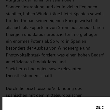
Sonneneinstrahlung und der in vielen Regionen
stabilen, hohen Winderträge bietet Spanien sowohl
für den Umbau seiner eigenen Energiewirtschaft,
als auch als Exporteur von Strom aus erneuerbaren
Energien und daraus produzierter Energieträger
ein enormes Potenzial. So wird in Spanien
besonders der Ausbau von Windenergie und
Photovoltaik stark forciert, was einen hohen Bedarf
an effizienten Produktions- und
Speichertechnologien sowie relevanten
Dienstleistungen schafft.
Durch die beschlossene Verbindung des
spanischen mit dem mitteleuropäischen
Pipelinenetz wird sich Spanien zudem zu einem
DE
zentralen Player für den europäischen Markt für