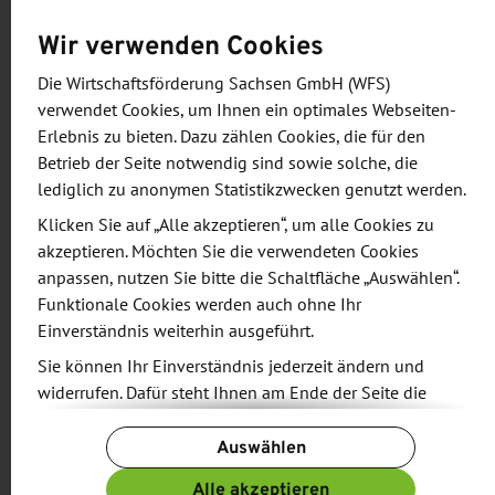
grünen Wasserstoff und andere Greenfuels
Wir verwenden Cookies
entwickeln. Auch in diesem Bereich liegt ein
Die Wirtschaftsförderung Sachsen GmbH (WFS)
enormes Wertschöpfungspotenzial für deutsche
verwendet Cookies, um Ihnen ein optimales Webseiten-
Unternehmen, da sie alle wesentlichen
Erlebnis zu bieten. Dazu zählen Cookies, die für den
Kompetenzen und Infrastrukturen für den
Betrieb der Seite notwendig sind sowie solche, die
gesamten Fertigungsprozess mitbringen bzw. alle
lediglich zu anonymen Statistikzwecken genutzt werden.
system-relevanten Komponenten fertigen können.
Klicken Sie auf „Alle akzeptieren“, um alle Cookies zu
akzeptieren. Möchten Sie die verwendeten Cookies
Spaniens Klimapolitik hat einen breiten
anpassen, nutzen Sie bitte die Schaltfläche „Auswählen“.
gesellschaftlichen Rückhalt und wird auch von der
Funktionale Cookies werden auch ohne Ihr
spanischen Wirtschaft durch ihr starkes
Einverständnis weiterhin ausgeführt.
Klimabewusstsein mitgetragen. Nicht nur
Sie können Ihr Einverständnis jederzeit ändern und
Energiekonzerne weiten das Geschäft mit
widerrufen. Dafür steht Ihnen am Ende der Seite die
Schaltfläche „Cookie-Einstellungen ändern“ zur
Erneuerbaren Energien stark aus, auch
Auswählen
Verfügung.
Industrieunternehmen investieren für die
Weitere Informationen finden Sie in unseren
Eigenversorgung und sind des Weiteren stark an
Alle akzeptieren