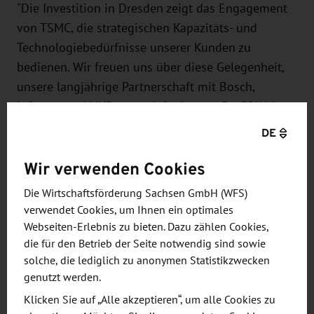
"Die Investition in Dresden zeigt das Engagement
von TSMC, die strategischen Kapazitäts- und
Technologiebedürfnisse unserer Kunden zu
bedienen. Wir freuen uns über diese Gelegenheit,
unsere langjährige Partnerschaft mit Bosch,
Infineon und NXP zu vertiefen", sagte Dr. CC Wei,
Chief Executive Officer von TSMC. "Europa ist ein
DE
vielversprechender Ort für Halbleiterinnovationen,
Wir verwenden Cookies
insbesondere in den Bereichen Automobil und
Industrie, und wir freuen uns darauf, diese
Die Wirtschaftsförderung Sachsen GmbH (WFS)
Innovationen auf Basis fortschrittlicher
verwendet Cookies, um Ihnen ein optimales
Siliziumtechnologien mit den Talenten in Europa
Webseiten-Erlebnis zu bieten. Dazu zählen Cookies,
zum Leben zu erwecken."
die für den Betrieb der Seite notwendig sind sowie
solche, die lediglich zu anonymen Statistikzwecken
genutzt werden.
Sachsens Ministerpräsident Michael Kretschmer
freut sich: "Die heutige Entscheidung für Dresden
Klicken Sie auf „Alle akzeptieren“, um alle Cookies zu