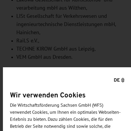
verarbeitung mbH aus Wilthen,
LISt Gesellschaft für Verkehrswesen und
ingenieurtechnische Dienstleistungen mbH,
Hainichen,
Rail.S e.V.,
TECHNE KIROW GmbH aus Leipzig,
VEM GmbH aus Dresden.
Zur optimalen Vorbereitung der Messeteilnahme
und des -besuchs hatten sächsische Unternehmen
DE
im Vorfeld die Möglichkeit, sich im Rahmen eines
Wir verwenden Cookies
Online-Briefings über die aktuelle Lage in der
polnischen Schienenverkehrsindustrie zu
Die Wirtschaftsförderung Sachsen GmbH (WFS)
informieren. Die Marktexperten der AHK Polen
verwendet Cookies, um Ihnen ein optimales Webseiten-
erläuterten in Zusammenarbeit mit der WFS
Erlebnis zu bieten. Dazu zählen Cookies, die für den
Betrieb der Seite notwendig sind sowie solche, die
Geschäftspotenziale und