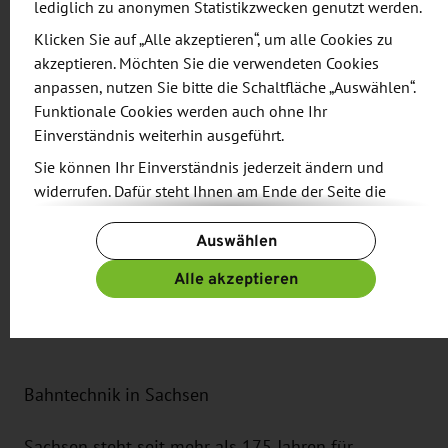
lediglich zu anonymen Statistikzwecken genutzt werden.
Kooperationsmöglichkeiten.
Klicken Sie auf „Alle akzeptieren“, um alle Cookies zu
akzeptieren. Möchten Sie die verwendeten Cookies
Höhepunkt des Messeprogramms ist am 20.
anpassen, nutzen Sie bitte die Schaltfläche „Auswählen“.
September der „Deutsch-Polnische Abend der
Funktionale Cookies werden auch ohne Ihr
Schienenverkehrstechnik“, zu dem die WFS
Einverständnis weiterhin ausgeführt.
gemeinsam mit weiteren Partnern einlädt. Dort
Sie können Ihr Einverständnis jederzeit ändern und
haben die Teilnehmer die Möglichkeit, Vertreter des
widerrufen. Dafür steht Ihnen am Ende der Seite die
Schienenverkehrs aus beiden Ländern zu treffen
Schaltfläche „Cookie-Einstellungen ändern“ zur
und sich über die neuesten Technologien
Auswählen
Verfügung.
auszutauschen sowie Möglichkeiten der
Weitere Informationen finden Sie in unseren
Alle akzeptieren
Zusammenarbeit auszuloten.
Datenschutzbestimmungen
und ergänzend in unserem
Impressum
.
Bahntechnik in Sachsen
Sachsen steht seit mehr als 175 Jahren für