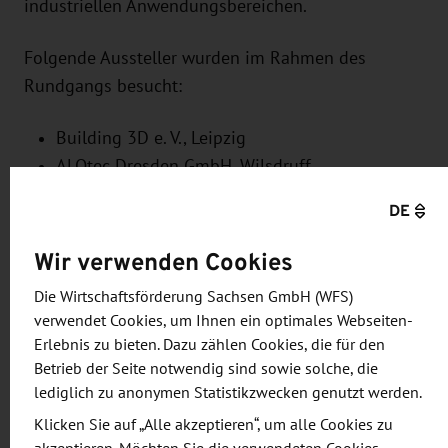
industriellen Anwendungsbereichen.
Folgende Aussteller wurden im Rahmen des
Rundgangs besucht:
Building 3D e. V., Leipzig
ALOtec Dresden GmbH, Wilsdruff,
ARC Solutions GmbH, Chemnitz,
DE
3D-Metall Theobald e. K., Leipzig,
Rapidobject GmbH, Leipzig,
Wir verwenden Cookies
METROM Mechatronische Maschinen GmbH,
Die Wirtschaftsförderung Sachsen GmbH (WFS)
Hartmannsdorf
verwendet Cookies, um Ihnen ein optimales Webseiten-
Erlebnis zu bieten. Dazu zählen Cookies, die für den
Gut 30 Teilnehmer, u.a. aus Ungarn und Polen
Betrieb der Seite notwendig sind sowie solche, die
nahmen am 12. März am Fachrundgang Robotik
lediglich zu anonymen Statistikzwecken genutzt werden.
teil, den die WFS gemeinsam mit dem
Klicken Sie auf „Alle akzeptieren“, um alle Cookies zu
Innovationsverbund VEMAS.innovativ durchführte.