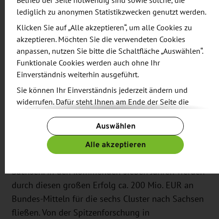
Betrieb der Seite notwendig sind sowie solche, die
Menschen von dieser Technologie profitieren
lediglich zu anonymen Statistikzwecken genutzt werden.
können.
Klicken Sie auf „Alle akzeptieren“, um alle Cookies zu
akzeptieren. Möchten Sie die verwendeten Cookies
Dazu Wissenschaftsminister Sebastian Gemkow,
anpassen, nutzen Sie bitte die Schaltfläche „Auswählen“.
der auch an der Entscheidungssitzung
Funktionale Cookies werden auch ohne Ihr
Einverständnis weiterhin ausgeführt.
teilgenommen hat: »Im Wettbewerb der besten
Universitäten und Spitzenforschungsbereiche
Sie können Ihr Einverständnis jederzeit ändern und
widerrufen. Dafür steht Ihnen am Ende der Seite die
Deutschlands haben die TU Dresden und erstmals
Schaltfläche „Cookie-Einstellungen ändern“ zur
auch die Universität Leipzig mit herausragenden
Auswählen
Verfügung.
Clusteranträgen überzeugt. … Das ist ein riesiger
Weitere Informationen finden Sie in unseren
Alle akzeptieren
Erfolg nicht nur für die Universitäten selbst,
Datenschutzbestimmungen
und ergänzend in unserem
sondern für das gesamte Wissenschaftsland
Impressum
.
Sachsen. In den kommenden sieben Jahren werden
durch diesen großen Erfolg ca. 200 Mio. EUR an
Bundes-Mitteln für die sechs Cluster nach Sachsen
fließen. Von der Spitzenforschung in