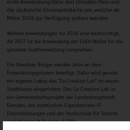
erste Anwendungsfälle den Dresden-Pass und
die sächsische Ehrenamtskarte um, welche ab
Mitte 2026 zur Verfügung stehen werden.
Weitere Anwendungen für 2026 sind beabsichtigt.
Ab 2027 ist die Anwendung der EUDI-Wallet für die
gesamte Stadtverwaltung vorgesehen.
Die Dresdner Bürger werden aktiv an dem
Entwicklungsprozess beteiligt. Dafür wird gerade
ein eigenes Labor, das “Co-Creation Lab” im neuen
Stadtforum eingerichtet. Das Co-Creation Lab ist
ein Gemeinschaftsprojekt der Landeshauptstadt
Dresden, des städtischen Eigenbetriebs IT-
Dienstleistungen und der Hochschule für Technik
und Wirtschaft Dresden (HTW).