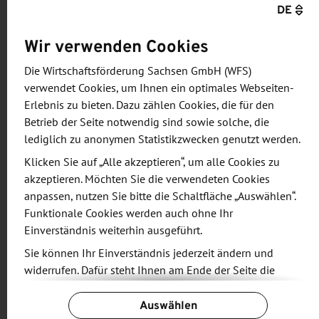
DE
Bis Ende 2026 soll in Deutschland die
elektronische Bürgerbrieftasche, die sogenannte
Wir verwenden Cookies
EUDI-Wallet (European Digital Identity Wallet)
Die Wirtschaftsförderung Sachsen GmbH (WFS)
eingeführt werden. Neben Identitätsnachweisen
verwendet Cookies, um Ihnen ein optimales Webseiten-
sollenBürger in ihrer EUDI-Wallet auch weitere
Erlebnis zu bieten. Dazu zählen Cookies, die für den
digitale Nachweise speichern und verwalten
Betrieb der Seite notwendig sind sowie solche, die
können, wie etwa den Führerschein, Bildungs- und
lediglich zu anonymen Statistikzwecken genutzt werden.
Gesundheitsnachweise, Meldebescheinigungen
Klicken Sie auf „Alle akzeptieren“, um alle Cookies zu
oder Reisedokumente. Bei Bedarf sollen diese
akzeptieren. Möchten Sie die verwendeten Cookies
Nachweise zur Authentifizierung oder zum
anpassen, nutzen Sie bitte die Schaltfläche „Auswählen“.
Funktionale Cookies werden auch ohne Ihr
Vorzeigen gegenüber Dritten, wie zum Beispiel
Einverständnis weiterhin ausgeführt.
Behörden oder Banken, genutzt werden können.
Sie können Ihr Einverständnis jederzeit ändern und
widerrufen. Dafür steht Ihnen am Ende der Seite die
Die Landeshauptstadt Dresden testet aktuell als
Schaltfläche „Cookie-Einstellungen ändern“ zur
erste Kommune Deutschlands, wie dieser Dienst
Auswählen
Verfügung.
künftig praktisch funktionieren soll. Möglich wird