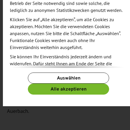
Betrieb der Seite notwendig sind sowie solche, die
gehört der Standort zu Unilever. Mit sieben
lediglich zu anonymen Statistikzwecken genutzt werden.
vollautomatisierten Abpacklinien sowie einer
Klicken Sie auf „Alle akzeptieren“, um alle Cookies zu
Jahresproduktion von über 8.000 Tonnen ist das
akzeptieren. Möchten Sie die verwendeten Cookies
Werk unter der Leitung von Heiko Röder heute
anpassen, nutzen Sie bitte die Schaltfläche „Auswählen“.
Unilevers wichtigster Produktionsstandort für
Funktionale Cookies werden auch ohne Ihr
Instantsuppen, Snack-Pots und Spaghetteria-
Einverständnis weiterhin ausgeführt.
Produkte und beliefert ganz Europa. Die neue Linie
Sie können Ihr Einverständnis jederzeit ändern und
allein kann bis zu 100 Millionen Snack-Becher
widerrufen. Dafür steht Ihnen am Ende der Seite die
Schaltfläche „Cookie-Einstellungen ändern“ zur
jährlich produzieren.
Auswählen
Verfügung.
Mit der neuen Produktionslinie und dem klaren
Weitere Informationen finden Sie in unseren
Alle akzeptieren
Datenschutzbestimmungen
und ergänzend in unserem
Fokus auf Wachstumssegmente setzt Unilever ein
Impressum
.
starkes Zeichen für die Zukunft des Standorts
Auerbach.