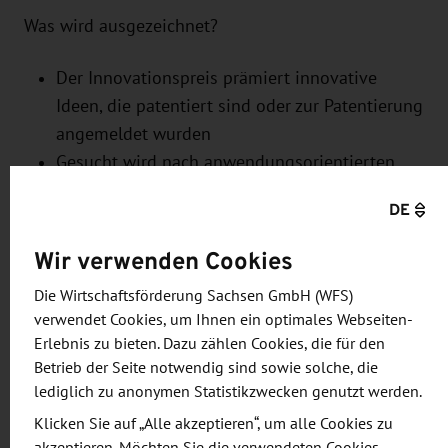
Was wird ausgezeichnet?
Der Innovationspreis prämiert innovative
Ideen, die patentiert sind oder zur Patentierung
angemeldet wurden
Gesucht wird nach anwendungsorientierten
Ideen mit starkem Umsetzungspotenzial und
DE
hohen Marktchancen
Ziel ist es, herausragende Innovationen zu
Wir verwenden Cookies
unterstützen, die einen relevanten Beitrag zu
Die Wirtschaftsförderung Sachsen GmbH (WFS)
Wirtschaft und Gesellschaft leisten können
verwendet Cookies, um Ihnen ein optimales Webseiten-
Erlebnis zu bieten. Dazu zählen Cookies, die für den
Wer kann sich bewerben?
Betrieb der Seite notwendig sind sowie solche, die
lediglich zu anonymen Statistikzwecken genutzt werden.
Wissenschaftler aus Universitäten und
Klicken Sie auf „Alle akzeptieren“, um alle Cookies zu
außeruniversitären Einrichtungen