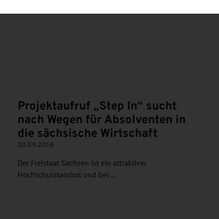
N
Projektaufruf „Step In“ sucht
nach Wegen für Absolventen in
die sächsische Wirtschaft
30.09.2018
Der Freistaat Sachsen ist ein attraktiver
Hochschulstandort und bei …