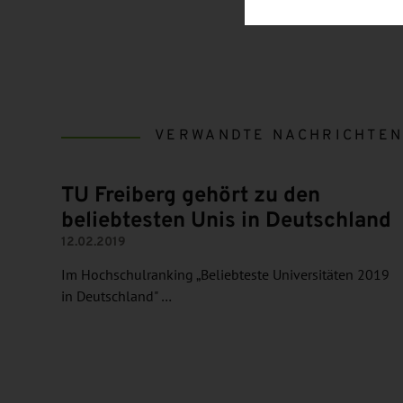
VERWANDTE NACHRICHTE
TU Freiberg gehört zu den
beliebtesten Unis in Deutschland
12.02.2019
Im Hochschulranking „Beliebteste Universitäten 2019
in Deutschland" …