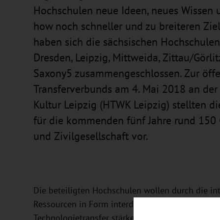
Hochschulen neue Ideen, neues Wissen 
how noch schneller und zu breiteren Ziel
haben sich die sächsischen Hochschule
Dresden, Leipzig, Mittweida, Zittau/Görl
Saxony5 zusammengeschlossen. Zur öffen
Transferverbunds am 4. Mai 2018 an der 
Kultur Leipzig (HTWK Leipzig) stellten d
für die kommenden fünf Jahre rund 150 Gä
und Zivilgesellschaft vor.
Die beteiligten Hochschulen wollen durch die in
Ressourcen in Form interdisziplinärer Zusammen
Technologietransfer stärken und auch methodisch 