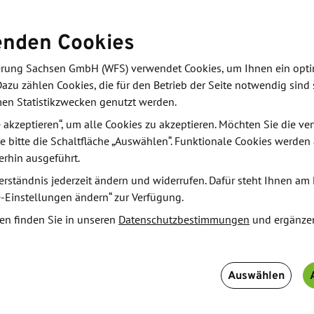
-Initiative „Innovative Hochschule“ über fünf Jahre
enden Cookies
derung Sachsen GmbH (WFS) verwendet Cookies, um Ihnen ein opt
n der HTW Dresden sind drei Teilvorhaben, sogenannte
Dazu zählen Cookies, die für den Betrieb der Seite notwendig sind 
 (Prof. Dirk Reichelt); „Landwirtschaft und
men Statistikzwecken genutzt werden.
sfer über Köpfe“ (Prof. Anne-Katrin Haubold).
le akzeptieren“, um alle Cookies zu akzeptieren. Möchten Sie die 
e bitte die Schaltfläche „Auswählen“. Funktionale Cookies werden
erhin ausgeführt.
 und die Länder mit der Initiative „Innovative
ionen Euro in die Umsetzung innovativer Strategien
erständnis jederzeit ändern und widerrufen. Dafür steht Ihnen am 
e-Einstellungen ändern“ zur Verfügung.
en finden Sie in unseren
Datenschutzbestimmungen
und ergänze
Auswählen