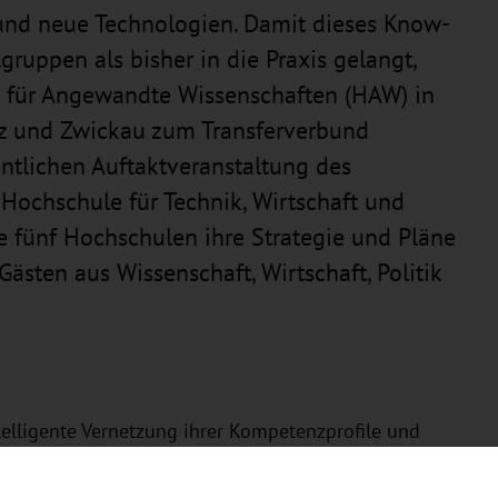
und neue Technologien. Damit dieses Know-
gruppen als bisher in die Praxis gelangt,
n für Angewandte Wissenschaften (HAW) in
itz und Zwickau zum Transferverbund
tlichen Auftaktveranstaltung des
Hochschule für Technik, Wirtschaft und
ie fünf Hochschulen ihre Strategie und Pläne
sten aus Wissenschaft, Wirtschaft, Politik
telligente Vernetzung ihrer Kompetenzprofile und
arbeit den forschungsbasierten Wissens- und
eine neue Qualität im Transfer erreichen. Hierfür