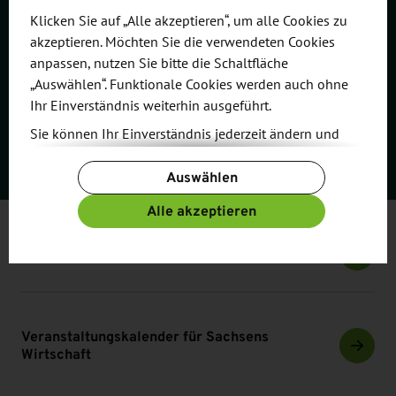
Klicken Sie auf „Alle akzeptieren“, um alle Cookies zu
akzeptieren. Möchten Sie die verwendeten Cookies
Katrin Golde
anpassen, nutzen Sie bitte die Schaltfläche
Branchen, Innovation & Marketing
„Auswählen“. Funktionale Cookies werden auch ohne
Ihr Einverständnis weiterhin ausgeführt.
+49-351-2138 252
Sie können Ihr Einverständnis jederzeit ändern und
Anrufen: +49-351-2138 252
widerrufen. Dafür steht Ihnen am Ende der Seite die
Auswählen
Schaltfläche „Cookie-Einstellungen ändern“ zur
Verfügung.
Alle akzeptieren
Weitere Informationen finden Sie in unseren
Ähnliche Inhalte
Datenschutzbestimmungen
und ergänzend in
Nachrichten
unserem
Impressum
.
Veranstaltungskalender für Sachsens
Wirtschaft