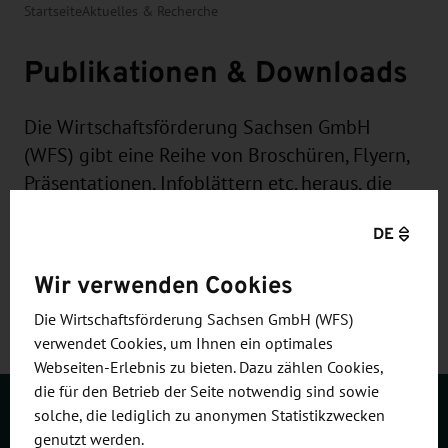
Startseite
Aktuelles & Recherche
Publikationen & Downloads
Die Wirtschaftsförderung Sachsen GmbH
(WFS) gibt eine Reihe von Broschüren, Flyern,
Präsentationen, Infoblättern etc. heraus, die
den Wirtschaftsstandort Sachsen, ausgewählte
DE
Branchen und die Arbeit der WFS vorstellen.
Wir verwenden Cookies
Die Wirtschaftsförderung Sachsen GmbH (WFS)
verwendet Cookies, um Ihnen ein optimales
Webseiten-Erlebnis zu bieten. Dazu zählen Cookies,
die für den Betrieb der Seite notwendig sind sowie
solche, die lediglich zu anonymen Statistikzwecken
Kontakt
genutzt werden.