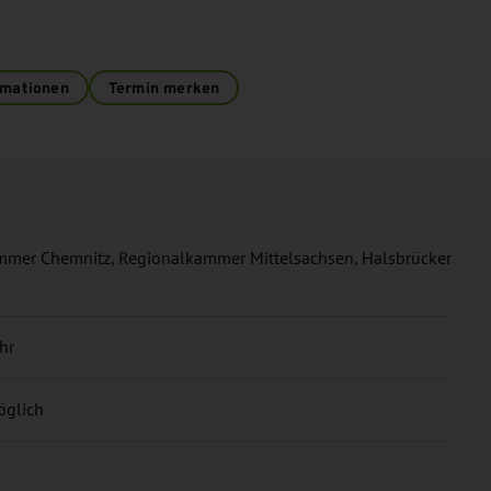
rmationen
Termin merken
mmer Chemnitz, Regionalkammer Mittelsachsen, Halsbrücker
hr
öglich