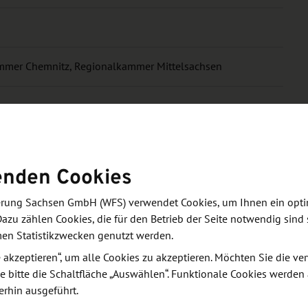
ammer Chemnitz, Regionalkammer Mittelsachsen
enden Cookies
derung Sachsen GmbH (WFS) verwendet Cookies, um Ihnen ein opt
Dazu zählen Cookies, die für den Betrieb der Seite notwendig sind 
zung
men Statistikzwecken genutzt werden.
le akzeptieren“, um alle Cookies zu akzeptieren. Möchten Sie die 
t für die vorübergehende Ein- und Ausfuhr von
e bitte die Schaltfläche „Auswählen“. Funktionale Cookies werden
erhin ausgeführt.
das Carnet A.T.A. entfallen alle sonst üblichen