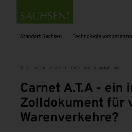
Standort Sachsen
Technologiekompetenze
Untermenü öffnen
Untermenü öffnen
Startseite
Aktuelles & Recherche
Veranstaltungskalender
Carnet A.T.A - ein 
Zolldokument für
Warenverkehre?