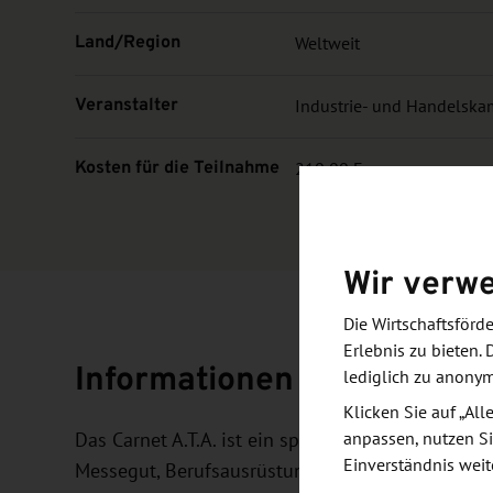
Land/Region
Weltweit
Veranstalter
Industrie- und Handelsk
Kosten für die Teilnahme
210,00 Euro
Wir verw
Die Wirtschaftsför
Erlebnis zu bieten. 
Informationen und Zielset
lediglich zu anony
Klicken Sie auf „Al
Das Carnet A.T.A. ist ein spezielles Zolldokumen
anpassen, nutzen Si
Einverständnis weit
Messegut, Berufsausrüstungen und Mustern. Durch 