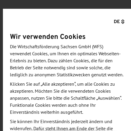
Agenda
DE
Vorläufiges Programm:
Wir verwenden Cookies
ab 11:00 Uhr: Möglichkeit für individuelle
Die Wirtschaftsförderung Sachsen GmbH (WFS)
Termine mit folgenden Partnern:
verwendet Cookies, um Ihnen ein optimales Webseiten-
Beauftragte der Wirtschaftsförderung
Erlebnis zu bieten. Dazu zählen Cookies, die für den
Sachsen für Polen, Tschechien, Ungarn,
Betrieb der Seite notwendig sind sowie solche, die
lediglich zu anonymen Statistikzwecken genutzt werden.
Slowakei, Großbritannien, Zentralasien /
Ukraine
Klicken Sie auf „Alle akzeptieren“, um alle Cookies zu
akzeptieren. Möchten Sie die verwendeten Cookies
Auslandsexperten des Bundes (Germany
anpassen, nutzen Sie bitte die Schaltfläche „Auswählen“.
Trade & Invest) für Kanada, Österreich und
Funktionale Cookies werden auch ohne Ihr
Schweiz
Einverständnis weiterhin ausgeführt.
Experten der Sächsischen Aufbaubank
Sie können Ihr Einverständnis jederzeit ändern und
Experten von der Bafa bzw. dem Helpdesk
widerrufen. Dafür steht Ihnen am Ende der Seite die