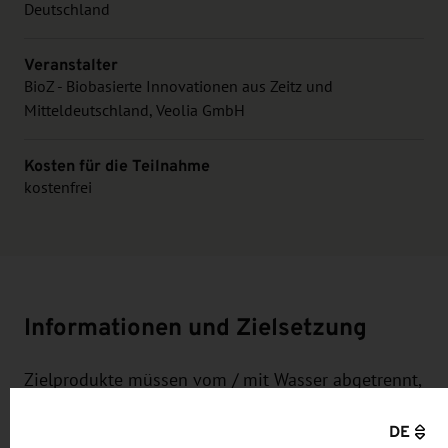
Deutschland
Veranstalter
BioZ - Biobasierte Innovationen aus Zeitz und
Mitteldeutschland, Veolia GmbH
Kosten für die Teilnahme
kostenfrei
Informationen und Zielsetzung
Zielprodukte müssen vom / mit Wasser abgetrennt,
Gemische fraktioniert werden oder Wasser fällt als
DE
Reststoffstrom und bei Reinigungsprozessen.