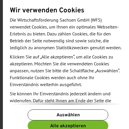
Oftmals wird Wasser auch über die eingesetzten
Wir verwenden Cookies
Rohstoffe den Prozessen zugeführt und muss zur
Die Wirtschaftsförderung Sachsen GmbH (WFS)
Erreichung der angestrebten Produktqualität
verwendet Cookies, um Ihnen ein optimales Webseiten-
wieder abgetrennt werden.
Erlebnis zu bieten. Dazu zählen Cookies, die für den
Betrieb der Seite notwendig sind sowie solche, die
Das Themenfeld umfasst:
lediglich zu anonymen Statistikzwecken genutzt werden.
Klicken Sie auf „Alle akzeptieren“, um alle Cookies zu
Anforderungen an das Prozesswasser (Menge,
akzeptieren. Möchten Sie die verwendeten Cookies
Qualität, Verfügbarkeit)
anpassen, nutzen Sie bitte die Schaltfläche „Auswählen“.
Wasser- und Abwassermonitoring (Analytik)
Funktionale Cookies werden auch ohne Ihr
Minimierung des „Water-Footprint“
Einverständnis weiterhin ausgeführt.
(Kreislaufschließung, Wasserrecycling)
Sie können Ihr Einverständnis jederzeit ändern und
Rückgewinnung von Wertstoffen
widerrufen. Dafür steht Ihnen am Ende der Seite die
Behandlungstechnologien und
Schaltfläche „Cookie-Einstellungen ändern“ zur
Auswählen
Verfügung.
Abtrennverfahren
Nutzung des Energiegehaltes aus Abwasser
Weitere Informationen finden Sie in unseren
Alle akzeptieren