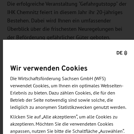
Die erfolgreiche Veranstaltung "Gefahrgutstopp" der
IHK Chemnitz feiert in diesem Jahr ihr 20-jähriges
Bestehen. Dabei wird Ihnen ein umfassender
Überblick über die frischesten Neuregelungen bei
der Beförderung gefährlicher Güter geboten.
DE
Lernen Sie die Unterschiede zwischen den
einzelnen Verkehrsträgern im Bereich multimodaler
Wir verwenden Cookies
Gefahrguttransporte kennen. Zudem erhalten Sie
wertvolle Informationen darüber, was sich im ADR
Die Wirtschaftsförderung Sachsen GmbH (WFS)
verwendet Cookies, um Ihnen ein optimales Webseiten-
bewährt hat. Weiterhin werden Sie über die
Erlebnis zu bieten. Dazu zählen Cookies, die für den
fachgerechte Entsorgung trivialer und gefährlicher
Betrieb der Seite notwendig sind sowie solche, die
Abfälle sowie über wichtige Aspekte bei der
lediglich zu anonymen Statistikzwecken genutzt werden.
Bergung von Fahrzeugen mit beschädigten
Klicken Sie auf „Alle akzeptieren“, um alle Cookies zu
Batterien informiert. Darüber hinaus wird eine
akzeptieren. Möchten Sie die verwendeten Cookies
Bilanz zur Schulung CBTA gezogen.
anpassen, nutzen Sie bitte die Schaltfläche „Auswählen“.