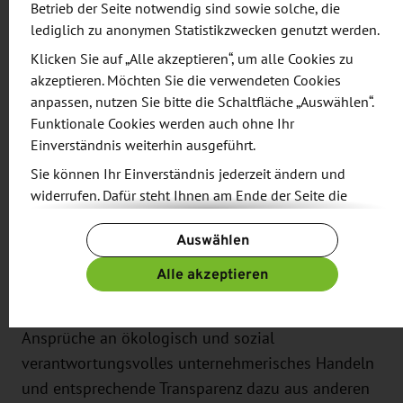
Betrieb der Seite notwendig sind sowie solche, die
Umsetzung in nationales Recht übertragen. Die
lediglich zu anonymen Statistikzwecken genutzt werden.
Berichtspflicht setzt je nach Unternehmensgröße
Klicken Sie auf „Alle akzeptieren“, um alle Cookies zu
und bestimmten Unternehmenseigenschaften
akzeptieren. Möchten Sie die verwendeten Cookies
gestaffelt ein. KMU können indirekt, z.B. im
anpassen, nutzen Sie bitte die Schaltfläche „Auswählen“.
Rahmen von Geschäftsbeziehungen, ebenfalls
Funktionale Cookies werden auch ohne Ihr
betroffen sein.
Einverständnis weiterhin ausgeführt.
Sie können Ihr Einverständnis jederzeit ändern und
Viele dieser indirekt betroffenen,
widerrufen. Dafür steht Ihnen am Ende der Seite die
berichtspflichtigen Unternehmen spüren schon
Schaltfläche „Cookie-Einstellungen ändern“ zur
jetzt deutlich die Auswirkungen der neuen
Auswählen
Verfügung.
Regulierung insbesondere anhand von Fragebögen
Weitere Informationen finden Sie in unseren
Alle akzeptieren
ihrer Kunden, die sich Informationen entlang der
Datenschutzbestimmungen
und ergänzend in unserem
Impressum
.
jeweiligen Lieferkette einholen. Auch nehmen die
Ansprüche an ökologisch und sozial
verantwortungsvolles unternehmerisches Handeln
und entsprechende Transparenz dazu aus anderen