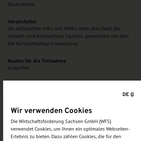
Deutschland
Veranstalter
die sächsischen IHKs und HWKs unter dem Dach der
Umwelt- und Klimaallianz Sachsen, gemeinsam mit dem
Rat für Nachhaltige Entwicklung
Kosten für die Teilnahme
kostenfrei
DE
Wir verwenden Cookies
Informationen und Zielsetzung
Die Wirtschaftsförderung Sachsen GmbH (WFS)
Die Corporate Sustainability Reporting Directive
verwendet Cookies, um Ihnen ein optimales Webseiten-
Erlebnis zu bieten. Dazu zählen Cookies, die für den
(CSRD) wird in Deutschland mit dem Gesetz zur