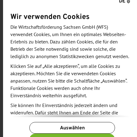
DE
Informationen und Zielsetzung
Wir verwenden Cookies
In den letzten Jahren hat Dresden in den Bereichen
Die Wirtschaftsförderung Sachsen GmbH (WFS)
Digital Health, Gesundheitselektronik und
verwendet Cookies, um Ihnen ein optimales Webseiten-
medizinische KI erheblich an Anziehungskraft
Erlebnis zu bieten. Dazu zählen Cookies, die für den
Betrieb der Seite notwendig sind sowie solche, die
gewonnen. Zu den neuen Einrichtungen und
lediglich zu anonymen Statistikzwecken genutzt werden.
Projekten gehören u. a. das Else Kröner Fresenius
Klicken Sie auf „Alle akzeptieren“, um alle Cookies zu
Center for Digital Health (EKFZ) und der BMBF-
akzeptieren. Möchten Sie die verwendeten Cookies
Cluster4Future "Sichere Medizinische Elektronik
anpassen, nutzen Sie bitte die Schaltfläche „Auswählen“.
und Kommunikation (SEMECO)". Um dieser
Funktionale Cookies werden auch ohne Ihr
wachsenden Community eine Plattform zu bieten
Einverständnis weiterhin ausgeführt.
und den Austausch zu fördern, bündelt die
Sie können Ihr Einverständnis jederzeit ändern und
Konferenzwir ein umfangreiches Fachprogramm u.
widerrufen. Dafür steht Ihnen am Ende der Seite die
a. zu medizinischer KI, Regulatorik, Medical Cloud
Schaltfläche „Cookie-Einstellungen ändern“ zur
Auswählen
und Elektronik.
Verfügung.