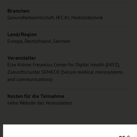
Branchen
Gesundheitswirtschaft, IKT, KI, Medizintechnik
Land/Region
Europa, Deutschland, Sachsen
Veranstalter
Else Kröner Fresenius Center for Digital Health (EKFZ),
Zukunftscluster SEMECO (Secure medical microsystems
and communications)
Kosten für die Teilnahme
siehe Website des Veranstalters