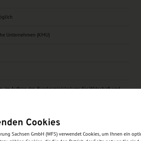
öglich
sche Unternehmen (KMU)
, im Auftrag des Bundesministeriums für Wirtschaft und
ängig von der Größe des Unternehmens)
enden Cookies
derung Sachsen GmbH (WFS) verwendet Cookies, um Ihnen ein opt