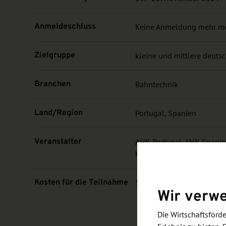
Anmeldeschluss
Keine Anmeldung mehr m
Zielgruppe
kleine und mittlere deut
Branchen
Bahntechnik
Land/Region
Portugal, Spanien
Veranstalter
AHK Portugal, AHK Spanien
Klimaschutz (BMWK)
Kosten für die Teilnahme
500 EUR - 1000 EUR (abh
Wir verw
Die Wirtschaftsför