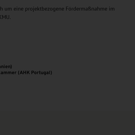
sich um eine projektbezogene Fördermaßnahme im
 KMU.
nien)
skammer (AHK Portugal)