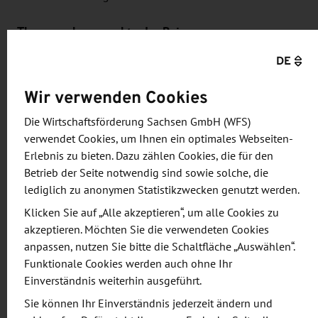
Themenschwerpunkte der Reise:
DE
Stärkung der Beziehungen zwischen der
sächsischen und polnischen Kultur- und
Wir verwenden Cookies
Kreativwirtschaft, insbesondere vor dem
Die Wirtschaftsförderung Sachsen GmbH (WFS)
Hintergrund des Kulturhauptstadtjahres
verwendet Cookies, um Ihnen ein optimales Webseiten-
Chemnitz 2025
Erlebnis zu bieten. Dazu zählen Cookies, die für den
Identifikation potenzieller
Betrieb der Seite notwendig sind sowie solche, die
gemeinsamer Kooperationsvorhaben
lediglich zu anonymen Statistikzwecken genutzt werden.
Förderung des Wissens- und Trendtransfers
Klicken Sie auf „Alle akzeptieren“, um alle Cookies zu
zwischen beiden Regionen
akzeptieren. Möchten Sie die verwendeten Cookies
anpassen, nutzen Sie bitte die Schaltfläche „Auswählen“.
Sprache:
Funktionale Cookies werden auch ohne Ihr
in Prüfung; Deutsch und Polnisch mit
Einverständnis weiterhin ausgeführt.
Verdolmetschung oder Englisch
Sie können Ihr Einverständnis jederzeit ändern und