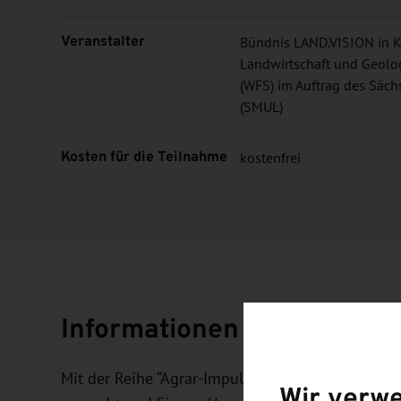
Veranstalter
Bündnis LAND.VISION in K
Landwirtschaft und Geolo
(WFS) im Auftrag des Säch
(SMUL)
Kosten für die Teilnahme
kostenfrei
Informationen und Zielset
Mit der Reihe “Agrar-Impulse” sollen Neuheiten a
Wir verw