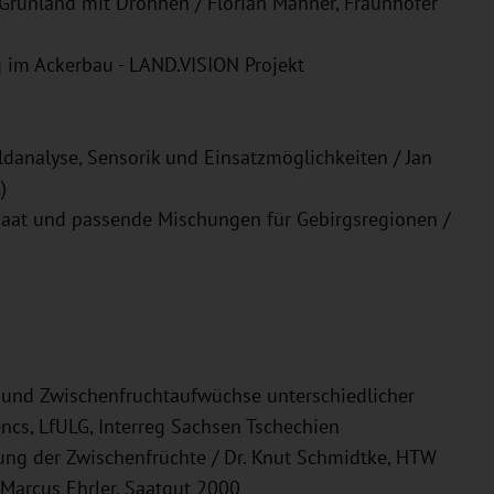
 Grünland mit Drohnen / Florian Männer, Fraunhofer
 im Ackerbau - LAND.VISION Projekt
ldanalyse, Sensorik und Einsatzmöglichkeiten / Jan
)
saat und passende Mischungen für Gebirgsregionen /
s und Zwischenfruchtaufwüchse unterschiedlicher
ncs, LfULG, Interreg Sachsen Tschechien
ung der Zwischenfrüchte / Dr. Knut Schmidtke, HTW
Marcus Ehrler, Saatgut 2000