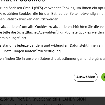
eregt werden. Freuen Sie sich auf
cke in die Praxis und Austausch zu aktuellen
derung Sachsen GmbH (WFS) verwendet Cookies, um Ihnen ein opt
Dazu zählen Cookies, die für den Betrieb der Seite notwendig sind 
men Statistikzwecken genutzt werden.
le akzeptieren“, um alle Cookies zu akzeptieren. Möchten Sie die 
e bitte die Schaltfläche „Auswählen“. Funktionale Cookies werden
erhin ausgeführt.
erständnis jederzeit ändern und widerrufen. Dafür steht Ihnen am 
erkennung im Ackerbau
e-Einstellungen ändern“ zur Verfügung.
en finden Sie in unseren
Datenschutzbestimmungen
und ergänze
Saatvarianten
Auswählen
ck, SMUL; Prof. Dr. Knut Schmidtke, LAND.VISION