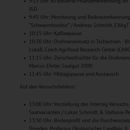
9:15 Uhr: KI-basierte Pflanzenerkennung im
IGD
9:45 Uhr: Monitoring und Beikrauterkennung
“Schwarmbonitur” / Andreas Schmidt, EXAgT
10:15 Uhr: Kaffeepause
10:30 Uhr: Drohneneinsatz in Tschechien - Bi
Lukáš, Czech Agrifood Research Center (CARC
11:15 Uhr: Zwischenfrüchte für die Drohnen
Marcus Ehrler, Saatgut 2000
11:45 Uhr: Mittagspause und Austausch
Auf den Versuchsfeldern:
13:00 Uhr: Vorstellung des Interreg-Versuch
Saatvarianten / Lukas Schmidt & Stefanie Pe
13:30 Uhr: Bodenprofil und die Durchwurzel
Dresden, Professur Ökologischer Landbau & 