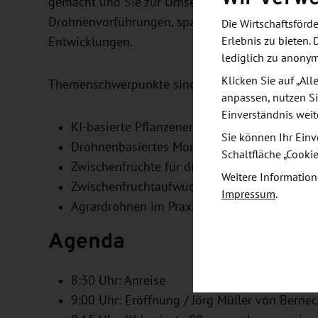
gemacht und Sie zur Umsetzung in die Praxis ang
Drohnenvorführungen, spannende Vorträge, Einbli
Die Wirtschaftsför
Erlebnis zu bieten. 
Entwicklungen.
lediglich zu anony
Klicken Sie auf „Al
Themenschwerpunkte sind:
anpassen, nutzen Si
Einverständnis weit
KI-basierte Pflanzenerkennung im Grünland
Sie können Ihr Einv
Drohnenbasiertes Monitoring und Beikraut
Schaltfläche „Cooki
Zwischenfrüchte für die Drohnensaat
Weitere Information
Zwischenfruchtaufwüchse unterschiedlicher 
Impressum
.
Agrardrohnen im Praxiseinsatz
Agenda
8:30 Uhr: Anreise
9:00 Uhr: Eröffnung / Jörg Müller von Berne