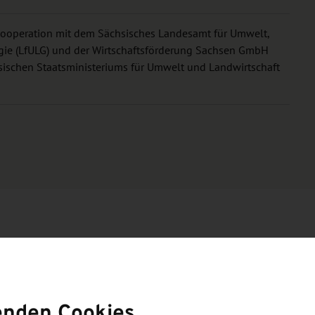
ooperation mit dem Sächsisches Landesamt für Umwelt,
gie (LfULG) und der Wirtschaftsförderung Sachsen GmbH
sischen Staatsministeriums für Umwelt und Landwirtschaft
zung
us Forschung und Praxis vorgestellt werden, erlebbar
enden Cookies