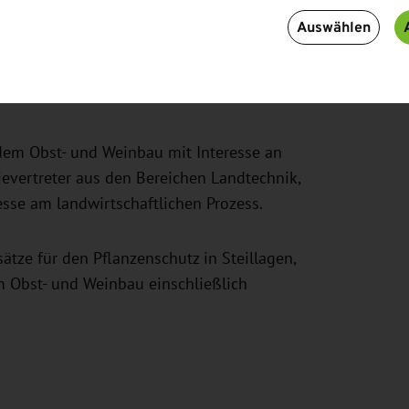
den Obst- und Weinbau" am 29. August 2023 können
Auswählen
nd Herstellern neue Ansatzpunkte zur Verbesserung
chkeiten aus Anwendersicht beleuchtet und
 dem Obst- und Weinbau mit Interesse an
evertreter aus den Bereichen Landtechnik,
sse am landwirtschaftlichen Prozess.
tze für den Pflanzenschutz in Steillagen,
m Obst- und Weinbau einschließlich