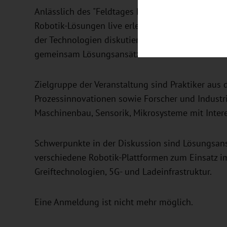
Anlässlich des "Feldtages Robotiklösungen für 
Robotik-Lösungen live erlebt, mit Entwicklern u
der Technologien diskutiert, neue Einsatzmögli
gemeinsam Lösungsansätze entwickelt werden.
Zielgruppe der Veranstaltung sind Praktiker aus
Prozessinnovationen sowie Forscher und Industri
Maschinenbau, Sensorik, Mikrosysteme mit Intere
Schwerpunkte in der Diskussion sind Lösungsansä
verschiedene Robotik-Plattformen zum Einsatz i
Greiftechnologien, 5G- und Ladeinfrastruktur.
Eine Anmeldung ist nicht mehr möglich.