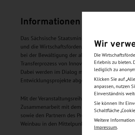
Informationen und Zielset
Das Sächsische Staatsministerium für Energie, 
Wir verw
und die Wirtschaftsförderung Sachsen GmbH (WF
bei der Bewältigung der aktuellen und künftige
Die Wirtschaftsför
Erlebnis zu bieten. 
Transferprozess von Innovationen aus Forschung 
lediglich zu anony
Dabei werden im Dialog mit Anwendern gleichzei
Klicken Sie auf „Al
Entwicklungsprojekte abgeleitet.
anpassen, nutzen Si
Einverständnis weit
Mit der Veranstaltungsreihe "Obst- und Weinba
Sie können Ihr Einv
Zusammenarbeit mit dem AGRONYM e. V., dem S
Schaltfläche „Cooki
sowie den Partnern des Projektes LANDNETZ die
Weitere Information
Weinbau in den Mittelpunkt stellen.
Impressum
.