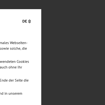
DE
imales Webseiten-
sowie solche, die
verwendeten Cookies
 auch ohne Ihr
Ende der Seite die
nd in unserem