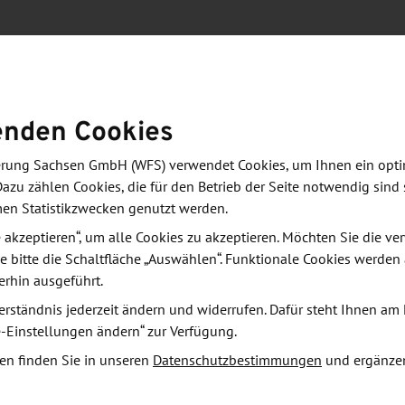
zung
Klimaschutz, Umwelt und Landwirtschaft (SMEKUL)
enden Cookies
S) arbeiten gemeinsam daran, die Landwirtschaft
n Herausforderungen durch einen kontinuierlichen
derung Sachsen GmbH (WFS) verwendet Cookies, um Ihnen ein opt
Dazu zählen Cookies, die für den Betrieb der Seite notwendig sind 
und Entwicklung in die Praxis zu unterstützen.
men Statistikzwecken genutzt werden.
tig neue Anforderungen definiert und
le akzeptieren“, um alle Cookies zu akzeptieren. Möchten Sie die 
e bitte die Schaltfläche „Auswählen“. Funktionale Cookies werden
erhin ausgeführt.
u" möchten das SMEKUL und die WFS in
erständnis jederzeit ändern und widerrufen. Dafür steht Ihnen am 
ächsischen Landesamt für Umwelt und Geologie
e-Einstellungen ändern“ zur Verfügung.
 verfügbaren Lösungen für Robotik im Obst- und
en finden Sie in unseren
Datenschutzbestimmungen
und ergänze