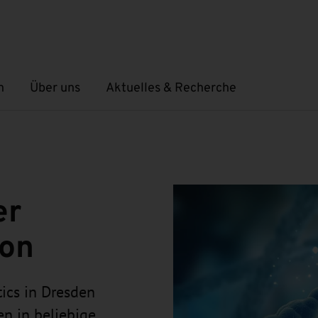
n
Über uns
Aktuelles & Recherche
Untermenü öffnen
Untermenü öffnen
er
ion
ics in Dresden
en in beliebige