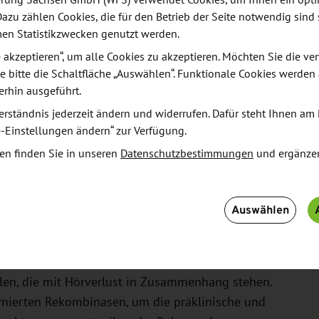
derung Sachsen GmbH (WFS) verwendet Cookies, um Ihnen ein opt
Dazu zählen Cookies, die für den Betrieb der Seite notwendig sind 
men Statistikzwecken genutzt werden.
 der Genbearbeitung durch einen bahnbrechenden
le akzeptieren“, um alle Cookies zu akzeptieren. Möchten Sie die 
inische Bedürfnisse von Patienten mit schweren
e bitte die Schaltfläche „Auswählen“. Funktionale Cookies werden
form ermöglicht die Programmierung von
erhin ausgeführt.
e von Enzymen. Seamless Therapeutics wendet das
erständnis jederzeit ändern und widerrufen. Dafür steht Ihnen am 
n krankheitsmodifizierenden Produktkandidaten für
e-Einstellungen ändern“ zur Verfügung.
keln und so das therapeutische Potenzial der
en finden Sie in unseren
Datenschutzbestimmungen
und ergänze
 1,12-Mrd.-USD-FuE-Kooperation mit Lilly zu
Auswählen
erden die Rekombinase-Technologie von Seamless
onen von Hörverlust zu entwickeln. Im Rahmen der
kombinasen entwickeln und programmieren, die
len, die mit Hörverlust in Zusammenhang stehen.
rammierten Rekombinasen, um die präklinische und