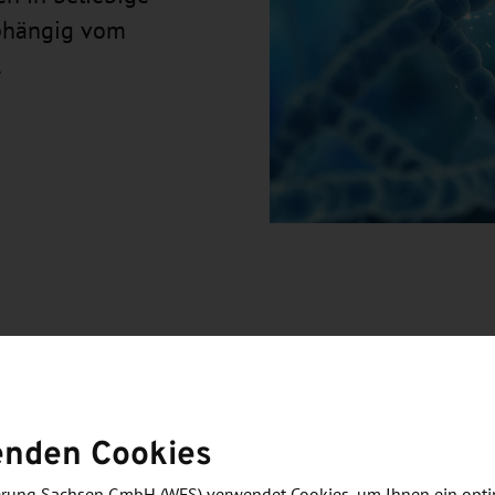
abhängig vom
.
 Technischen Universität Dresden hervor und verfügt
 Die wissenschaftlichen Grundlagen wurden in der
enden Cookies
ch Arbeiten von Prof. Dr. Frank Buchholz und Dr.