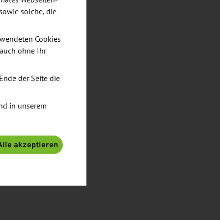
imales Webseiten-
sowie solche, die
verwendeten Cookies
 auch ohne Ihr
Ende der Seite die
nd in unserem
Alle akzeptieren