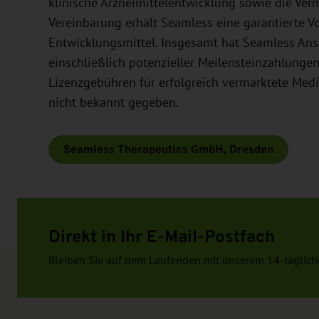
klinische Arzneimittelentwicklung sowie die Ve
Vereinbarung erhält Seamless eine garantierte 
Entwicklungsmittel. Insgesamt hat Seamless Ansp
einschließlich potenzieller Meilensteinzahlunge
Lizenzgebühren für erfolgreich vermarktete Med
nicht bekannt gegeben.
Seamless Therapeutics GmbH, Dresden
Direkt in Ihr E-Mail-Postfach
Bleiben Sie auf dem Laufenden mit unserem 14-täglich