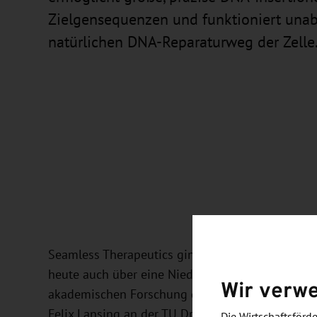
Zielgensequenzen und funktioniert un
natürlichen DNA-Reparaturweg der Zelle
Seamless Therapeutics ging als Start-up aus der
heute auch über eine Niederlassung in den USA.
Wir verw
akademischen Forschung gelegt, insbesondere dur
Felix Lansing an der TU Dresden.