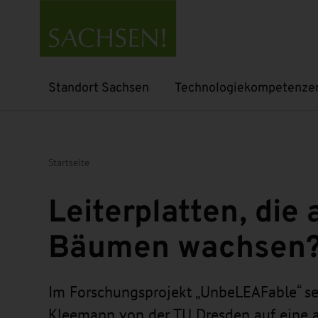
Standort Sachsen
Technologiekompetenze
Untermenü öffnen
Untermenü öffnen
Startseite
Leiterplatten, die 
Bäumen wachsen
Im Forschungsprojekt „UnbeLEAFable“ set
Kleemann von der TU Dresden auf eine a