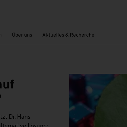
n
Über uns
Aktuelles & Recherche
Untermenü öffnen
Untermenü öffnen
auf
?
zt Dr. Hans
lternative Lösung: