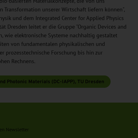
bio-basierten Materialkonzepte, die von uns
n Transformation unserer Wirtschaft liefern können",
hysik und dem Integrated Center for Applied Physics
ät Dresden leitet er die Gruppe "Organic Devices and
h, wie elektronische Systeme nachhaltig gestaltet
eiten von fundamentalen physikalischen und
er prozesstechnische Forschung bis hin zur
phen Rechnens.
and Photonic Materials (DC-IAPP), TU Dresden
en Newsletter