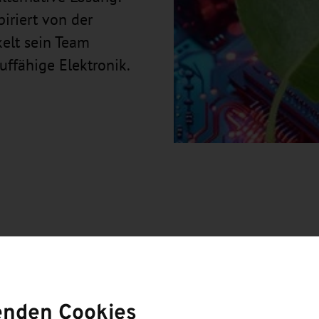
piriert von der
kelt sein Team
auffähige Elektronik.
eltweit jedes Jahr an – ein Großteil davon, etwa 60
e sind Bestandteil fast jedes elektronischen Geräts,
n die in ihnen verwendeten elektronischen
enden Cookies
n zwei Probleme mit sich: Sie werden aus nicht-