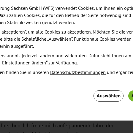
lassen sich nur mit großem Aufwand recyclen.
derung Sachsen GmbH (WFS) verwendet Cookies, um Ihnen ein opt
Dazu zählen Cookies, die für den Betrieb der Seite notwendig sind 
men Statistikzwecken genutzt werden.
ated Center for Applied Physics and Photonic
le akzeptieren“, um alle Cookies zu akzeptieren. Möchten Sie die 
eleistung der Natur als Vorbild dient, um zur Lösung
e bitte die Schaltfläche „Auswählen“. Funktionale Cookies werden
Das filigrane Gefäßsystem der Blätter wird als
erhin ausgeführt.
Kunststoffen aufgefüllt. So entsteht ein neuartiges
erständnis jederzeit ändern und widerrufen. Dafür steht Ihnen am 
erkömmlichen Bauteile ersetzen können. Gelingt dies,
e-Einstellungen ändern“ zur Verfügung.
ssilfreien Zukunft leisten. Bei der Herstellung
en finden Sie in unseren
Datenschutzbestimmungen
und ergänze
silen Rohstoffe benötigt werden und andererseits
h abbaubar, so dass sich die übrigen Komponenten
Auswählen
ecyclebare Leiterplatten aus natürlichen Blättern zu
nd prozessspezifische Aspekte hin zu einer
erforschen. Ich freue mich auf spannende Jahre der