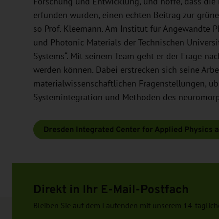
Forschung und Entwicklung, und hoffe, dass die 
erfunden wurden, einen echten Beitrag zur grüne
so Prof. Kleemann. Am Institut für Angewandte P
und Photonic Materials der Technischen Universit
Systems“. Mit seinem Team geht er der Frage nac
werden können. Dabei erstrecken sich seine Arb
materialwissenschaftlichen Fragenstellungen, üb
Systemintegration und Methoden des neuromor
Dresden Integrated Center for Applied Physics 
Direkt in Ihr E-Mail-Postfach
Bleiben Sie auf dem Laufenden mit unserem 14-täglich