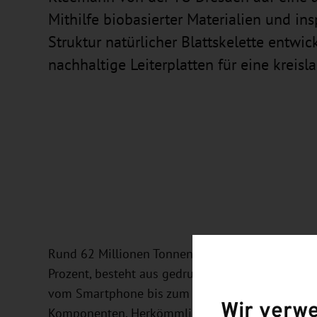
Mithilfe biobasierter Materialien und ins
Struktur natürlicher Blattskelette entwic
nachhaltige Leiterplatten für eine kreisl
Rund 62 Millionen Tonnen Elektroschrott fallen w
Prozent, besteht aus gedruckten Leiterplatten. Si
vom Smartphone bis zum Computer, und verbinde
Wir verw
Komponenten. Herkömmliche Leiterplatten bringe