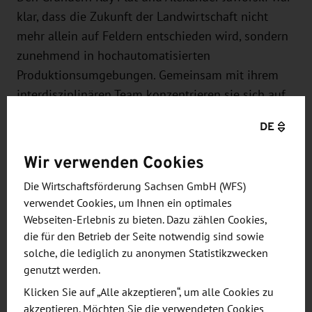
klar, dass die Zukunft der Landwirtschaft nicht
mehr allein auf Feldern entschieden wird, sondern
zunehmend in hochautomatisierten
Produktionsumgebungen. Gemeinsam mit ihrem
interdisziplinären Team konzentrieren sie sich auf
einen der dynamischsten Zukunftssektoren der
DE
Landwirtschaft: die Indoor-Landwirtschaft,
bestehend aus Gewächshaus und „Vertical
Wir verwenden Cookies
Farming“-Anbau, international bekannt als
Die Wirtschaftsförderung Sachsen GmbH (WFS)
„Controlled Environment Agriculture“ (CEA).
verwendet Cookies, um Ihnen ein optimales
Webseiten-Erlebnis zu bieten. Dazu zählen Cookies,
Herzstück der Technologie von greenhub ist das
die für den Betrieb der Seite notwendig sind sowie
eigens entwickelte GreenFarm OS: ein
solche, die lediglich zu anonymen Statistikzwecken
unabhängiges Betriebssystem zur vollständigen
genutzt werden.
Steuerung der Produktionsumgebung. Die Software
Klicken Sie auf „Alle akzeptieren“, um alle Cookies zu
vernetzt Sensorik, Kameras, Klimasteuerung,
akzeptieren. Möchten Sie die verwendeten Cookies