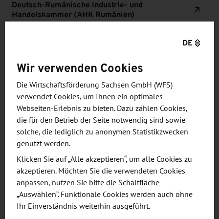
Deutsch-Rumänische Industrie- und
Handelskammer (AHK Rumänien)
DE
Wir verwenden Cookies
Die Wirtschaftsförderung Sachsen GmbH (WFS)
Wirtschaft kompakt
verwendet Cookies, um Ihnen ein optimales
Webseiten-Erlebnis zu bieten. Dazu zählen Cookies,
die für den Betrieb der Seite notwendig sind sowie
Bruttoinlandsprodukt (BIP, nominal) in Milliarden
solche, die lediglich zu anonymen Statistikzwecken
US-Dollar:
genutzt werden.
Klicken Sie auf „Alle akzeptieren“, um alle Cookies zu
2022: 299,9*
akzeptieren. Möchten Sie die verwendeten Cookies
2023: 311,5*
anpassen, nutzen Sie bitte die Schaltfläche
„Auswählen“. Funktionale Cookies werden auch ohne
BIP-Entstehung (Prozent) 2020:
Ihr Einverständnis weiterhin ausgeführt.