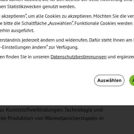
men Statistikzwecken genutzt werden.
le akzeptieren“, um alle Cookies zu akzeptieren. Möchten Sie die 
von verschiedenen Werkstoffen ist insbesondere für
e bitte die Schaltfläche „Auswählen“. Funktionale Cookies werden
erien, Wärmetauscher oder Brennstoffzellen
erhin ausgeführt.
schwindigkeits-Laserschweißprozess realisiert. Mit
erständnis jederzeit ändern und widerrufen. Dafür steht Ihnen am 
möglicht das Verfahren das Schweißen ultradünner
e-Einstellungen ändern“ zur Verfügung.
ertigung metallischer Bipolarplatten benötigt werden.
en finden Sie in unseren
Datenschutzbestimmungen
und ergänze
ktur von Brennstoffzellen. LASERVORM trägt mit
iese Fertigungsprozesse großserienfähig zu
im Innovationscluster „Wasserstoffland Sachsen“
Auswählen
gkeits-Laserstrahlschweißen nicht nur für das
für Kunststoffverbindungen. Technologie und
iente Produktion von Wärmetauscherstapeln in