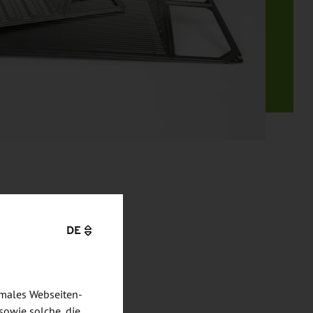
DE
imales Webseiten-
sowie solche, die