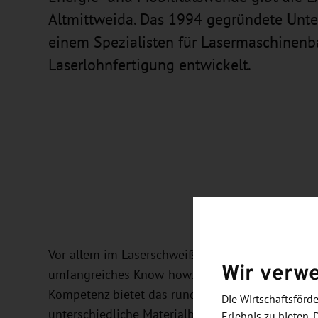
Altmittweida. Das 1994 gegründete Unte
einem Spezialisten für Lasermaschinen
Laserlohnfertigung entwickelt.
Vor allem im Laserschweißen, Laserhärten und 
Wir verw
umfangreiches Know-how. Dank der Kombination 
Kompetenz bietet das rund 70 Mitarbeiter zähl
Die Wirtschaftsför
unterschiedliche Materialbearbeitungen mit Lase
Erlebnis zu bieten. 