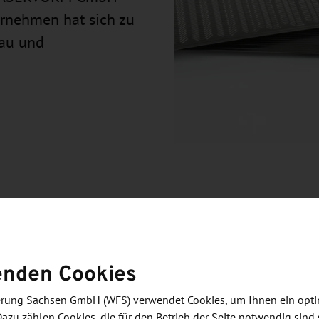
rnehmen hat sich zu
bau und
Laserauftragschweißen besitzt LASERVORM
enden Cookies
von Technologie-, Fertigungs- und Maschinenbau-
ende Team anwenderoptimierte Komplettlösungen für
derung Sachsen GmbH (WFS) verwendet Cookies, um Ihnen ein opt
r.
Dazu zählen Cookies, die für den Betrieb der Seite notwendig sind 