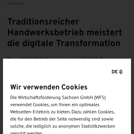
Startseite
Traditionsreicher
Handwerksbetrieb meistert
die digitale Transformation
Rund 150.000 Brötchen und 15.000 Brote
verlassen täglich die Backstuben im Backhaus
DE
Hennig, das seit seinen Anfängen vor über 100
Jahren zu einem hochmodernen Unternehmen
Wir verwenden Cookies
mit über 80 Filialen angewachsen ist.
Die Wirtschaftsförderung Sachsen GmbH (WFS)
verwendet Cookies, um Ihnen ein optimales
Webseiten-Erlebnis zu bieten. Dazu zählen Cookies,
die für den Betrieb der Seite notwendig sind sowie
solche, die lediglich zu anonymen Statistikzwecken
Bereits vor 15 Jahren hat Jens Hennig den
genutzt werden.