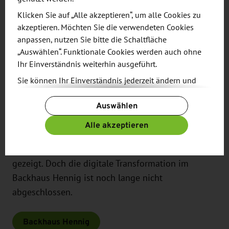
Digitalisierungsprozess eingeleitet. Mithilfe
Klicken Sie auf „Alle akzeptieren“, um alle Cookies zu
verschiedener Software-Lösungen wurde der
akzeptieren. Möchten Sie die verwendeten Cookies
Informationsfluss in Produktion, Verkauf und
anpassen, nutzen Sie bitte die Schaltfläche
Verwaltung stark optimiert, sodass das Backhaus
„Auswählen“. Funktionale Cookies werden auch ohne
Ihr Einverständnis weiterhin ausgeführt.
Hennig heute auf Grundlage exakterer Daten plant
und agiert.
Sie können Ihr Einverständnis jederzeit ändern und
widerrufen. Dafür steht Ihnen am Ende der Seite die
Auswählen
Schaltfläche „Cookie-Einstellungen ändern“ zur
Seit 2016 kommt zudem „Digital Signage“ zum
Verfügung.
Einsatz: Aktuelle Angebote und Preislisten für
Alle akzeptieren
Weitere Informationen finden Sie in unseren
Kaffee, Frühstück und Eisspezialitäten sowie kurze
Datenschutzbestimmungen
und ergänzend in
Filme werden nun in einigen Filialen auf Monitoren
unserem
Impressum
.
gezeigt. Doch die digitale Transformation im
Backhaus Hennig ist noch lange nicht
abgeschlossen.
Backhaus Hennig