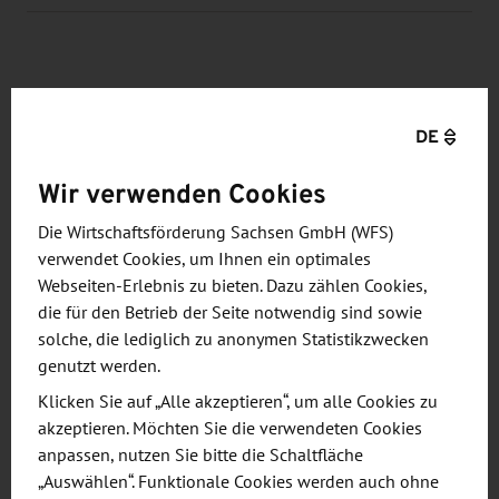
VERANSTALTUNGEN
DE
Unternehmerreise in die Ukraine (Lwiw &
Wir verwenden Cookies
Kyjiw)
Die Wirtschaftsförderung Sachsen GmbH (WFS)
15. - 19. September 2026
verwendet Cookies, um Ihnen ein optimales
Wirtschaftsförderung Sachsen
Webseiten-Erlebnis zu bieten. Dazu zählen Cookies,
die für den Betrieb der Seite notwendig sind sowie
solche, die lediglich zu anonymen Statistikzwecken
Alle Veranstaltungen
genutzt werden.
Klicken Sie auf „Alle akzeptieren“, um alle Cookies zu
akzeptieren. Möchten Sie die verwendeten Cookies
anpassen, nutzen Sie bitte die Schaltfläche
Wirtschaft kompakt
„Auswählen“. Funktionale Cookies werden auch ohne