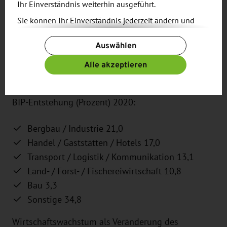
Ihr Einverständnis weiterhin ausgeführt.
Sie können Ihr Einverständnis jederzeit ändern und
Bruttoinlandsprodukt (BIP, nominal) in Milliarden
widerrufen. Dafür steht Ihnen am Ende der Seite die
US-Dollar:
Auswählen
Schaltfläche „Cookie-Einstellungen ändern“ zur
Verfügung.
Alle akzeptieren
2020: 156,4
Weitere Informationen finden Sie in unseren
2021: 199,7*
Datenschutzbestimmungen
und ergänzend in
unserem
Impressum
.
BIP-Entstehung (Prozent) 2020:
Bergbau / Industrie 21,0
Handel / Gaststätten / Hotels 17,0
Transport / Logistik / Kommunikation 13,1
Land- / Forst- / Fischereiwirtschaft 10,8
Bau 3,3
Sonstige 34,8
Wirtschaftswachstum als Veränderung des