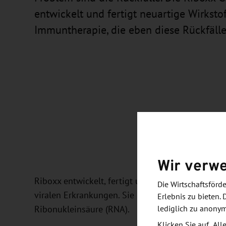
entwickelt und fertigt neuartige Wirkstof
Immuntherapie, die eben diese Rückfälle
Wir verw
Riboxx entwickelt, fertigt und vermarktet einzi
Die Wirtschaftsför
viralen Erkrankungen. Sie basieren auf einer in
Erlebnis zu bieten. 
lediglich zu anony
Ribonukleinsäure (RNA).
Klicken Sie auf „Al