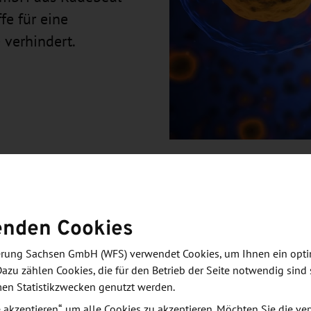
fe für eine
 verhindert.
enden Cookies
gartige Wirkstoffe zur Immuntherapie von Krebs oder
derung Sachsen GmbH (WFS) verwendet Cookies, um Ihnen ein opt
novativen Plattformtechnologie zur Produktion von
Dazu zählen Cookies, die für den Betrieb der Seite notwendig sind 
men Statistikzwecken genutzt werden.
le akzeptieren“, um alle Cookies zu akzeptieren. Möchten Sie die 