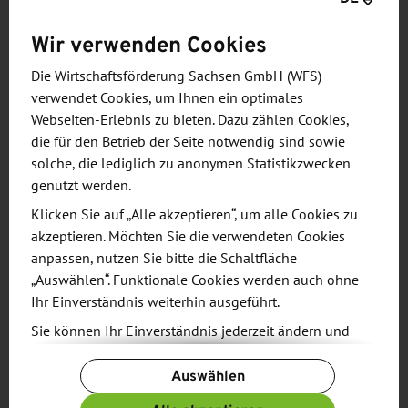
Produktions- und Qualitätsstandards.
Wir verwenden Cookies
Beispielsweise betreibt das Unternehmen wir ein
Heißzellen-Labor für die Forschung und
Die Wirtschaftsförderung Sachsen GmbH (WFS)
Entwicklung neuer radiopharmazeutischer Kits und
verwendet Cookies, um Ihnen ein optimales
Kassetten für das eigene Produktportfolio und für
Webseiten-Erlebnis zu bieten. Dazu zählen Cookies,
die Zusammenarbeit mit Pharmaunternehmen.
die für den Betrieb der Seite notwendig sind sowie
solche, die lediglich zu anonymen Statistikzwecken
genutzt werden.
Umfangreiche Laborflächen ermöglichen es,
Stabilitätsstudien der hauseigenen Produkte und
Klicken Sie auf „Alle akzeptieren“, um alle Cookies zu
akzeptieren. Möchten Sie die verwendeten Cookies
interne Sterilitätstests radioaktiver Arzneimittel
anpassen, nutzen Sie bitte die Schaltfläche
durchzuführen. Durch die Produktion von
„Auswählen“. Funktionale Cookies werden auch ohne
aseptischen Hilfsstoffen und sterilen
Ihr Einverständnis weiterhin ausgeführt.
Einwegartikeln ist ABX weitgehend unabhängig
Sie können Ihr Einverständnis jederzeit ändern und
von externen Zulieferern.
widerrufen. Dafür steht Ihnen am Ende der Seite die
Auswählen
Schaltfläche „Cookie-Einstellungen ändern“ zur
ABX ist zudem autorisierter Hersteller
Verfügung.