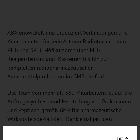
ABX entwickelt und produziert Verbindungen und
Komponenten für jede Art von Radiotracer – von
PET- und SPECT-Präkursoren über PET-
Reagenzienkits und -Kassetten bis hin zur
kompletten radiopharmazeutischen
Arzneimittelproduktion im GMP-Umfeld.
Das Team von mehr als 350 Mitarbeitern ist auf die
Auftragssynthese und Herstellung von Präkursoren
und Peptiden gemäß GMP für pharmazeutische
Wirkstoffe spezialisiert. Dank einzigartigen
Fachwissens in Kombination mit modernster
Ausrüstung erreicht ABX höchste Forschungs-,
DE