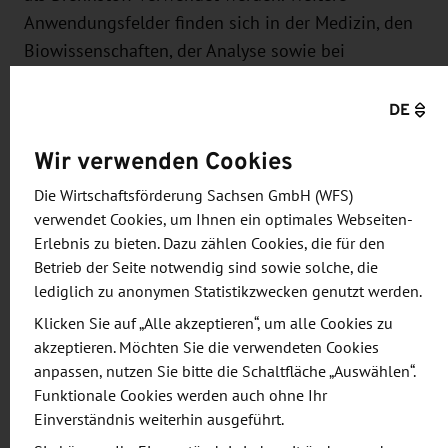
Anwendungsfelder finden sich in der Medizin, den
Biowissenschaften, der Analyse sowie bei
neuartigen TV-Displays.
DE
In einer interdisziplinären Zusammenarbeit haben
Wir verwenden Cookies
die Gruppen von Prof. Stefan Kaskel und Prof.
Thomas Heine von der TU Dresden gemeinsam mit
Die Wirtschaftsförderung Sachsen GmbH (WFS)
Dr. Michael Hirscher vom Max-Planck-Institut für
verwendet Cookies, um Ihnen ein optimales Webseiten-
Intelligente Systeme Stuttgart nun einen
Erlebnis zu bieten. Dazu zählen Cookies, die für den
Betrieb der Seite notwendig sind sowie solche, die
neuartigen Trennungsmechanismus für die
lediglich zu anonymen Statistikzwecken genutzt werden.
Wasserstoffisotope entwickelt, der auf dem an der
Klicken Sie auf „Alle akzeptieren“, um alle Cookies zu
TU Dresden entwickelten flexiblen
akzeptieren. Möchten Sie die verwendeten Cookies
metallorganischen Gerüst „DUT-8“ beruht. „Unser
anpassen, nutzen Sie bitte die Schaltfläche „Auswählen“.
Material ermöglicht eine Trennung von
Funktionale Cookies werden auch ohne Ihr
gasförmigem Deuterium D
von Wasserstoff H
.
2
2
Einverständnis weiterhin ausgeführt.
DUT-8 ist hochflexibel und kann seine Porengröße