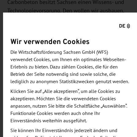
Carbonbeton besitzt Sachsen einen Wissens- und
Technologievorsprung. Den wollen wir ausbauen.
Bereits ab Ende der 1990er-Jahre wurde in Sachsen
DE
der Einsatz von Carbonbeton als Alternative zu
Stahlbeton untersucht. Die TU Dresden hat dafür
Wir verwenden Cookies
wichtige Grundlagenforschung betrieben. Bei der
Die Wirtschaftsförderung Sachsen GmbH (WFS)
Sanierung der Dresdner Carolabrücke und beim
verwendet Cookies, um Ihnen ein optimales Webseiten-
Ersatzneubau der Brücke der Staatsstraße S 111
Erlebnis zu bieten. Dazu zählen Cookies, die für den
bei Wurschen im Landkreis Bautzen hat sich
Betrieb der Seite notwendig sind sowie solche, die
Carbonbeton bewährt. 'C³ Saxony' wird nun die
lediglich zu anonymen Statistikzwecken genutzt werden.
wertvolle Expertise bündeln und praxisnahe
Klicken Sie auf „Alle akzeptieren“, um alle Cookies zu
Industrieanwendungen vorantreiben. Damit
akzeptieren. Möchten Sie die verwendeten Cookies
verbunden ist die Vision, 'C³ Saxony' als globalen
anpassen, nutzen Sie bitte die Schaltfläche „Auswählen“.
Technologieführer im Segment Carbonbeton zu
Funktionale Cookies werden auch ohne Ihr
Einverständnis weiterhin ausgeführt.
etablieren."
Sie können Ihr Einverständnis jederzeit ändern und