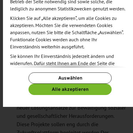
Betrieb der Seite notwendig sind sowie solche, die
Prozent.
lediglich zu anonymen Statistikzwecken genutzt werden.
Mit der neuen Förderung einer
Klicken Sie auf „Alle akzeptieren“, um alle Cookies zu
Zukunftsplattform für soziale Innovationen
akzeptieren. Möchten Sie die verwendeten Cookies
anpassen, nutzen Sie bitte die Schaltfläche „Auswählen“.
soll eine Austausch- und Koordinationsstruktur
Funktionale Cookies werden auch ohne Ihr
zur Stärkung und Förderung sozialer
Einverständnis weiterhin ausgeführt.
Innovationen in Sachsen etabliert werden. Ihre
Sie können Ihr Einverständnis jederzeit ändern und
Aufgaben sind die Vernetzung relevanter
widerrufen. Dafür steht Ihnen am Ende der Seite die
Akteure sowie Entwicklung, Identifikation,
Schaltfläche „Cookie-Einstellungen ändern“ zur
Beratung und Begleitung von sozial
Auswählen
Verfügung.
innovativen Vorhaben. Die ebenfalls neue
Weitere Informationen finden Sie in unseren
Alle akzeptieren
Förderung sozial innovativer Modellprojekte
Datenschutzbestimmungen
und ergänzend in unserem
schafft Experimentierräume für die Erprobung
Impressum
.
neuer Lösungsansätze zur Bewältigung sozialer
und gesellschaftlicher Herausforderungen.
Diese Projekte sollen eng durch die
Zukunftsplattform begleitet werden Der