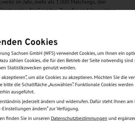
vents im Jahr, mehr als 1.000 Matchings, den
Staatspreise für Gründen, Transfer und Innovation
rangetrieben und unterstützt wird. Ein wesentlicher
ovationskraft Sachsens.
enden Cookies
derung Sachsen GmbH (WFS) verwendet Cookies, um Ihnen ein opt
Dazu zählen Cookies, die für den Betrieb der Seite notwendig sind 
 Innovationsagentur
men Statistikzwecken genutzt werden.
egründet, womit die bereits erzielte erfolgreiche
le akzeptieren“, um alle Cookies zu akzeptieren. Möchten Sie die 
Sachsen weiter verstetigt werden sollten. Im
e bitte die Schaltfläche „Auswählen“. Funktionale Cookies werden
spreis für Transfer (Sächsischer Transferpreis)
erhin ausgeführt.
täten im Bereich Gründen durch die Entwicklung des
erständnis jederzeit ändern und widerrufen. Dafür steht Ihnen am 
e-Einstellungen ändern“ zur Verfügung.
en finden Sie in unseren
Datenschutzbestimmungen
und ergänze
rnehmergeist konzentrieren, sowie die Etablierung
noStartBonus, die mittlerweile in die 9.