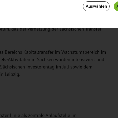
Auswählen
 intensivierten sich die Aktivitäten im Bereich
 Begleitung der Validierungsförderung sowie die
kreten Austausches zwischen Wirtschaft und
orum, das der Vernetzung der sächsischen Transfer-
es Bereichs Kapitaltransfer im Wachstumsbereich im
els-Aktivitäten in Sachsen wurden intensiviert und
 Sächsischen Investorentag im Juli sowie dem
n Leipzig.
ster Linie als zentrale Anlaufstelle im