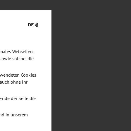
DE
imales Webseiten-
sowie solche, die
verwendeten Cookies
 auch ohne Ihr
Ende der Seite die
nd in unserem