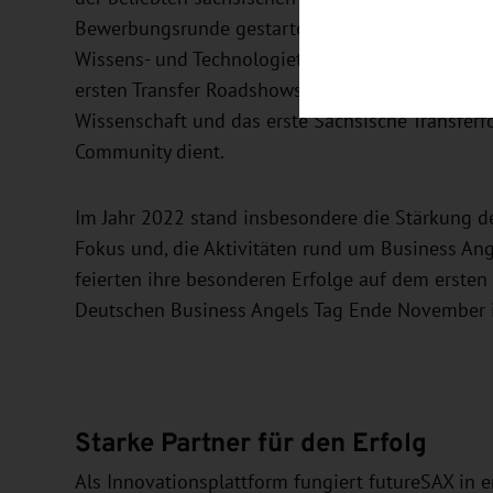
Bewerbungsrunde gestartet ist. Im Folgejahr 2020
Wissens- und Technologietransfer durch u. a. die
ersten Transfer Roadshows zur Stärkung des kon
Wissenschaft und das erste Sächsische Transferf
Community dient.
Im Jahr 2022 stand insbesondere die Stärkung d
Fokus und, die Aktivitäten rund um Business Ang
feierten ihre besonderen Erfolge auf dem ersten
Deutschen Business Angels Tag Ende November i
Starke Partner für den Erfolg
Als Innovationsplattform fungiert futureSAX in er