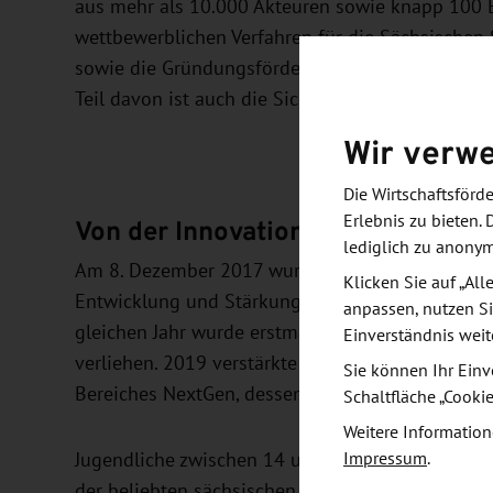
aus mehr als 10.000 Akteuren sowie knapp 100 E
wettbewerblichen Verfahren für die Sächsischen 
sowie die Gründungsförderung InnoStartBonus vo
Teil davon ist auch die Sichtbarmachung der Inn
Wir verw
Die Wirtschaftsför
Erlebnis zu bieten. 
Von der Innovationsplattform zur
lediglich zu anony
Am 8. Dezember 2017 wurde die futureSAX GmbH g
Klicken Sie auf „Al
Entwicklung und Stärkung der Innovationsregion 
anpassen, nutzen Si
gleichen Jahr wurde erstmals der Sächsische Staat
Einverständnis weit
verliehen. 2019 verstärkte futureSAX die Aktivi
Sie können Ihr Einv
Bereiches NextGen, dessen Aktivitäten sich auf
Schaltfläche „Cooki
Weitere Information
Jugendliche zwischen 14 und 17 Jahren mit Unte
Impressum
.
der beliebten sächsischen Gründungsförderung In