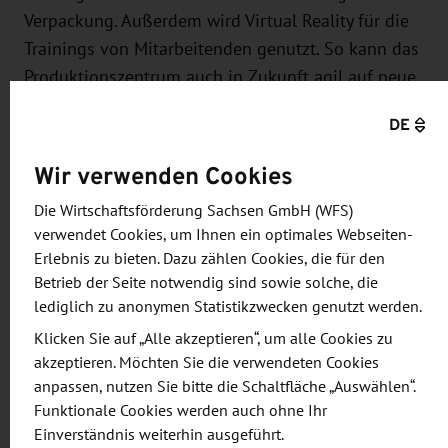
Verpackung. Außerdem wird Virtual Reality für die
Trainings von Mitarbeitenden genutzt. So kann das
Produktionszentrum auch in Zukunft agil auf neue
Technologien, Verbraucher-Wünsche und
DE
Marktentwicklungen reagieren und eine große
Produktvielfalt bei gleichzeitig hoher Effizienz
Wir verwenden Cookies
herstellen. Tobias Rhensius, der als Project Director
Die Wirtschaftsförderung Sachsen GmbH (WFS)
den Aufbau des neuen Werks verantwortet, freut
verwendet Cookies, um Ihnen ein optimales Webseiten-
sich sehr über den erfolgreichen Start in Leipzig.
Erlebnis zu bieten. Dazu zählen Cookies, die für den
„Das Werk bietet höchste technologische Standards
Betrieb der Seite notwendig sind sowie solche, die
und eine enorme Flexibilität. Ein hoher
lediglich zu anonymen Statistikzwecken genutzt werden.
Automatisierungsgrad erlaubt ein perfektes
Klicken Sie auf „Alle akzeptieren“, um alle Cookies zu
Zusammenspiel der Produktionsschritte sowie eine
akzeptieren. Möchten Sie die verwendeten Cookies
hohe Effizienz und Produktivität – von der
anpassen, nutzen Sie bitte die Schaltfläche „Auswählen“.
Funktionale Cookies werden auch ohne Ihr
Anlieferung der Rohstoffe bis zum fertigen
Einverständnis weiterhin ausgeführt.
Produkt.“ Werksleiter Stephan Roelen ergänzt: