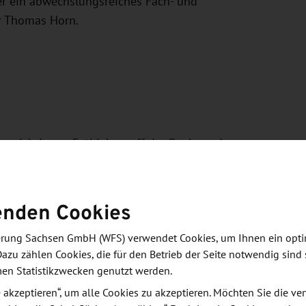
r ein abwechslungsreiches Fach- und
r Thomas Horn.
 wichtigster Frühjahrstreff der Buch- und
ausfordernden Zeiten – mehr Sichtbarkeit für kleine,
enden Cookies
derungen der digitalen Barrierefreiheit in der
 oder PDF – jedes moderne Digital-Format muss ab
derung Sachsen GmbH (WFS) verwendet Cookies, um Ihnen ein opt
Dazu zählen Cookies, die für den Betrieb der Seite notwendig sind 
arrierefrei nutzbar sein.
men Statistikzwecken genutzt werden.
radova, Daniel Fassbender und Riccarda Gleichauf
le akzeptieren“, um alle Cookies zu akzeptieren. Möchten Sie die 