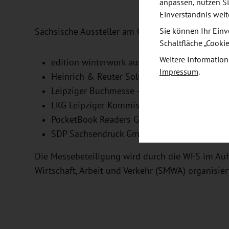
anpassen, nutzen Si
Einverständnis weit
Sächsische Aussteller am Gemeinschaftsstand
Sie können Ihr Einv
Schaltfläche „Cooki
Weitere Information
edition winterwork aus Borsdorf,
Impressum
.
Heinrich & Reuter Solutions GmbH aus Dres
Leipziger Buchmesse - Leipziger Messe Gmb
LKG Leipziger Kommissions- und Großbuchha
PocketBook Readers GmbH aus Radebeul un
SDP Sachsendruck GmbH aus Plauen.
Die Messebeteiligung wird durch die WFS im Auf
Wirtschaft, Arbeit und Verkehr (SMWA) organisier