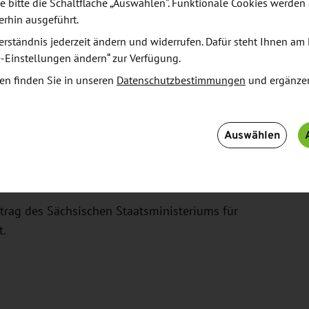
e bitte die Schaltfläche „Auswählen“. Funktionale Cookies werden
erhin ausgeführt.
erständnis jederzeit ändern und widerrufen. Dafür steht Ihnen am 
e-Einstellungen ändern“ zur Verfügung.
en finden Sie in unseren
Datenschutzbestimmungen
und ergänze
den,
H,
Auswählen
ndelsgesellschaft mbH aus Rötha,
d
trag des Sächsischen Staatsministeriums für
t.