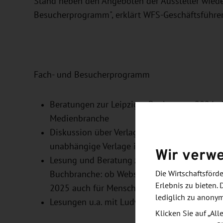
Stand neben den Angeboten der Aussteller wiede
Besucherprogramm", erklärt WFS-Geschäftsführe
Fach- und Besucherprogramm
Beratungen zur Leipziger Buchmesse 2024 als
Medienbranche
Diskussion über Verlagskooperationen in her
unabhängige Verlage im Buchhandel
Wir verw
Lesung und Beratung zu besonderen Herausfor
Buchbranche: ob Webseite, Hörbuch, E-Book
Die Wirtschaftsför
Erlebnis zu bieten. 
2025 auch für Menschen mit Behinderungen b
lediglich zu anony
Lesungen u.a. mit Ludwig Frank, Laura Vinog
Klicken Sie auf „Al