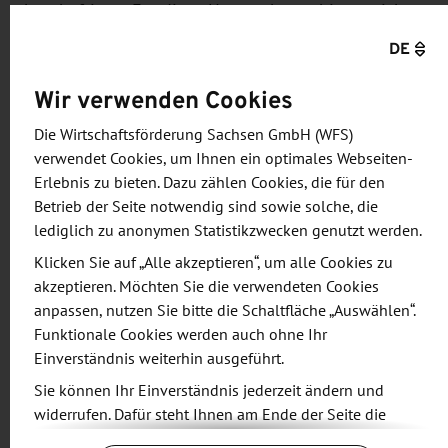
beschäftigen. Für diese Unternehmen bieten sich
vor dem Hintergrund der Verschärfung der US-
DE
Klimaschutzziele durch die Biden-Regierung, der
Wir verwenden Cookies
Verabschiedung mehrerer Förderpakete sowie
einem wachsenden Bewusstsein für Nachhaltigkeit
Die Wirtschaftsförderung Sachsen GmbH (WFS)
und Klimaschutz in der Bevölkerung in den
verwendet Cookies, um Ihnen ein optimales Webseiten-
nächsten Jahren Geschäftschancen in
Erlebnis zu bieten. Dazu zählen Cookies, die für den
verschiedenen Bereichen.
Betrieb der Seite notwendig sind sowie solche, die
lediglich zu anonymen Statistikzwecken genutzt werden.
Interessierte Unternehmen können sich noch bis
zum 7. Februar für die Reise anmelden.
Klicken Sie auf „Alle akzeptieren“, um alle Cookies zu
akzeptieren. Möchten Sie die verwendeten Cookies
anpassen, nutzen Sie bitte die Schaltfläche „Auswählen“.
Interessensbekundung für CES 2025
Funktionale Cookies werden auch ohne Ihr
Einverständnis weiterhin ausgeführt.
Die CES als eine der weltweit wichtigsten Tech-
Sie können Ihr Einverständnis jederzeit ändern und
Fachmessen bietet die Plattform, um innovative
widerrufen. Dafür steht Ihnen am Ende der Seite die
Entwicklungen in der Technologie- und
Schaltfläche „Cookie-Einstellungen ändern“ zur