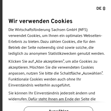
Bewilligungszeiträumen haben wir aber noch
DE
Spielräume für mehr Flexibilisierungen gesehen.
Wir verwenden Cookies
Diese nutzen wir gern, um aussichtsreiche
Investitionsvorhaben zu ermöglichen und damit
Die Wirtschaftsförderung Sachsen GmbH (WFS)
die Wettbewerbschancen unseres sächsischen
verwendet Cookies, um Ihnen ein optimales Webseiten-
Mittelstands weiter zu verbessern."
Erlebnis zu bieten. Dazu zählen Cookies, die für den
Betrieb der Seite notwendig sind sowie solche, die
lediglich zu anonymen Statistikzwecken genutzt werden.
Eine wesentliche Änderung ist die Verlängerung
des Vorhabenszeitraums. Bisher müssen geförderte
Klicken Sie auf „Alle akzeptieren“, um alle Cookies zu
akzeptieren. Möchten Sie die verwendeten Cookies
Projekte innerhalb von 24 Monaten umgesetzt
anpassen, nutzen Sie bitte die Schaltfläche „Auswählen“.
werden. Das stellt Unternehmen in der aktuellen
Funktionale Cookies werden auch ohne Ihr
wirtschaftlichen Situation ober bei größeren
Einverständnis weiterhin ausgeführt.
Vorhaben jedoch vor besondere
Sie können Ihr Einverständnis jederzeit ändern und
Herausforderungen. Deshalb soll der Zeitraum – in
widerrufen. Dafür steht Ihnen am Ende der Seite die
Abhängigkeit der verfügbaren Haushaltsmittel –
Schaltfläche „Cookie-Einstellungen ändern“ zur
auf 36 Monate verlängert werden.
Verfügung.