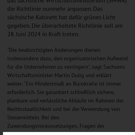
das sächsische Wirtschaftsministerium (SMWA)
die Richtlinie nunmehr anpassen. Das
sächsische Kabinett hat dafür grünes Licht
gegeben. Die überarbeitete Richtlinie soll am
28. Juni 2024 in Kraft treten.
"Die beabsichtigten Änderungen dienen
insbesondere dazu, den organisatorischen Aufwand
für die Unternehmen zu verringern", sagt Sachsens
Wirtschaftsminister Martin Dulig und erklärt
weiter: "Ein Mindestmaß an Bürokratie ist immer
erforderlich. Sie garantiert schließlich sichere,
planbare und verlässliche Abläufe im Rahmen der
Rechtsstaatlichkeit und bei der Verwendung von
Steuermitteln. Bei den
Zuwendungsvoraussetzungen, Fragen der
Nachweisführung sowie den