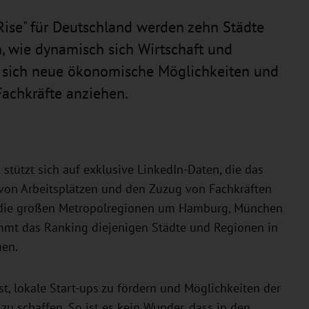
e Rise" für Deutschland werden zehn Städte
, wie dynamisch sich Wirtschaft und
n sich neue ökonomische Möglichkeiten und
Fachkräfte anziehen.
stützt sich auf exklusive LinkedIn-Daten, die das
von Arbeitsplätzen und den Zuzug von Fachkräften
ich die großen Metropolregionen um Hamburg, München
immt das Ranking diejenigen Städte und Regionen in
men.
st, lokale Start-ups zu fördern und Möglichkeiten der
u schaffen. So ist es kein Wunder, dass in den