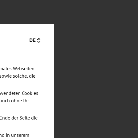
DE
imales Webseiten-
sowie solche, die
verwendeten Cookies
 auch ohne Ihr
Ende der Seite die
nd in unserem