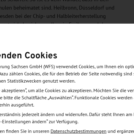
ulen beheimatet sind. Heilbronn, Düsseldorf und
esden bei der Chip- und Halbleiterherstellung
 entwickeln sich vor allem in Freiburg und der
nt: “Silicon Saxony” - Dresden hat sich in den
enden Cookies
on Technologies, BOSCH, ESMC und GlobalFoundries
derung Sachsen GmbH (WFS) verwendet Cookies, um Ihnen ein opt
berzeugt Dresden auch mit einer
Dazu zählen Cookies, die für den Betrieb der Seite notwendig sind 
aus plant die Stadt weitere Investitionen in
men Statistikzwecken genutzt werden.
rbeitgeber wird auch die Exzellenz-Universität TU
le akzeptieren“, um alle Cookies zu akzeptieren. Möchten Sie die 
e bitte die Schaltfläche „Auswählen“. Funktionale Cookies werden
erhin ausgeführt.
erständnis jederzeit ändern und widerrufen. Dafür steht Ihnen am 
e-Einstellungen ändern“ zur Verfügung.
and wurden diejenigen Metropolregionen identifiziert,
en finden Sie in unseren
Datenschutzbestimmungen
und ergänze
d in die mehr Berufstätige zu- als weggezogen sind.