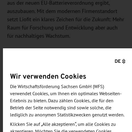
aus der neuen EU-Batterieverordnung ergibt,
auszubauen. Mit dem modernen Firmenstandort
setzt Liofit ein klares Zeichen für die Zukunft: Mehr
Raum für Forschung und Entwicklung aber auch
für nachhaltiges Wachstum.
Im Rahmen der Veranstaltung hielt Sachsens
Wirtschaftsminister Dirk Panter eine kurze
DE
Ansprache und überreichte anschließend den
Wir verwenden Cookies
Fördermittelbescheid an Geschäftsführer Dr.
Günther von Liofit.
Die Wirtschaftsförderung Sachsen GmbH (WFS)
verwendet Cookies, um Ihnen ein optimales Webseiten-
„Die Liofit GmbH aus Kamenz ist eine Lausitzer
Erlebnis zu bieten. Dazu zählen Cookies, die für den
Erfolgsgeschichte mit Strahlkraft weit darüber
Betrieb der Seite notwendig sind sowie solche, die
lediglich zu anonymen Statistikzwecken genutzt werden.
hinaus. Vom Werkstattbetrieb zu einem der
führenden Anbieter bei der Reparatur und
Klicken Sie auf „Alle akzeptieren“, um alle Cookies zu
akzeptieren. Möchten Sie die verwendeten Cookies