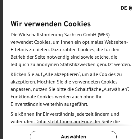
DE
Björn Schuster, Bereichsleiter Business
Development der N+P Informationssysteme GmbH
Wir verwenden Cookies
ergänzt: »Wir als N+P Informationssysteme GmbH
Die Wirtschaftsförderung Sachsen GmbH (WFS)
präsentieren zur Messe unsere Lösungen im
verwendet Cookies, um Ihnen ein optimales Webseiten-
Bereich der Digitalen Gebäudebewirtschaftung. Mit
Erlebnis zu bieten. Dazu zählen Cookies, die für den
unserer Lösung tragen wir dazu bei, Gebäude
Betrieb der Seite notwendig sind sowie solche, die
nachhaltig und energieeffizient zu betreiben. Als
lediglich zu anonymen Statistikzwecken genutzt werden.
Teil der All Electric Society Alliance gilt es neben
Klicken Sie auf „Alle akzeptieren“, um alle Cookies zu
der Vernetzung mit anderen Ausstellern auch
akzeptieren. Möchten Sie die verwendeten Cookies
anpassen, nutzen Sie bitte die Schaltfläche „Auswählen“.
darum europäische Trends aufzunehmen und
Funktionale Cookies werden auch ohne Ihr
interessante Kooperationspartner zu finden.«
Einverständnis weiterhin ausgeführt.
Sie können Ihr Einverständnis jederzeit ändern und
Folgende Aussteller sind auf der Messe (Halle 2/B
widerrufen. Dafür steht Ihnen am Ende der Seite die
111) vertreten:
Schaltfläche „Cookie-Einstellungen ändern“ zur
Auswählen
Verfügung.