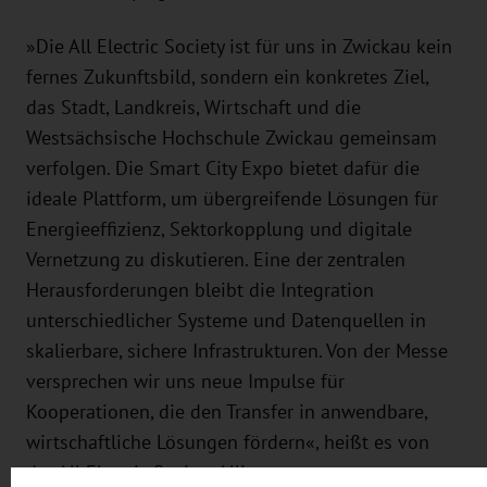
»Die All Electric Society ist für uns in Zwickau kein
fernes Zukunftsbild, sondern ein konkretes Ziel,
das Stadt, Landkreis, Wirtschaft und die
Westsächsische Hochschule Zwickau gemeinsam
verfolgen. Die Smart City Expo bietet dafür die
ideale Plattform, um übergreifende Lösungen für
Energieeffizienz, Sektorkopplung und digitale
Vernetzung zu diskutieren. Eine der zentralen
Herausforderungen bleibt die Integration
unterschiedlicher Systeme und Datenquellen in
skalierbare, sichere Infrastrukturen. Von der Messe
versprechen wir uns neue Impulse für
Kooperationen, die den Transfer in anwendbare,
wirtschaftliche Lösungen fördern«, heißt es von
der All Electric Society Alliance.