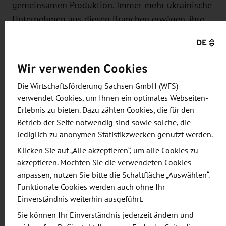
gemeinsamen Produktion. Immer mehr ukrainische
Unternehmen aus diesen Branchen erwägen, ihre
Produktion in die EU zu verlagern oder dort neue
DE
Standorte aufzubauen. Als Drehkreuz zwischen
West- und Osteuropa bietet Sachsen hierfür
Wir verwenden Cookies
besonders günstige Voraussetzungen: eine
Die Wirtschaftsförderung Sachsen GmbH (WFS)
hervorragende Infrastruktur, eine exzellente
verwendet Cookies, um Ihnen ein optimales Webseiten-
Wissenschaftslandschaft sowie moderne
Erlebnis zu bieten. Dazu zählen Cookies, die für den
Produktionsflächen in relevanten Industriezweigen.
Betrieb der Seite notwendig sind sowie solche, die
lediglich zu anonymen Statistikzwecken genutzt werden.
Die Delegation vereinte Kompetenzen in den
Klicken Sie auf „Alle akzeptieren“, um alle Cookies zu
Bereichen gepanzerte Fahrzeuge, Training und
akzeptieren. Möchten Sie die verwendeten Cookies
Simulation, Cyber- sowie Schlachtfeldabwehr und
anpassen, nutzen Sie bitte die Schaltfläche „Auswählen“.
war auf der Suche nach neuen Lieferanten, Prüf-
Funktionale Cookies werden auch ohne Ihr
Einverständnis weiterhin ausgeführt.
und Testlaboren, Kontakten zu FuE-Einrichtungen
sowie Partnern für gemeinsame Produktion.
Sie können Ihr Einverständnis jederzeit ändern und