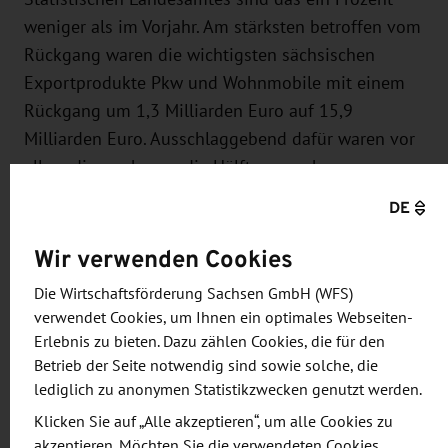
weniger als im Vorjahr. Am stärksten betroffen vom
Rückgang waren die wichtigsten sächsischen
Exportprodukte Pkw und Wohnmobile mit einem
Rückgang um 1,3 Milliarden Euro auf 15,9
Milliarden Euro. Ausschlaggebend dafür waren vor
allem die um knapp die Hälfte gesunkenen
Lieferungen nach China auf 1 Milliarde Euro sowie
DE
um fast 14 Prozent in die USA auf 2,5 Milliarden
Euro. Erstmals wichtigstes Exportland in diesem
Wir verwenden Cookies
Sektor war das Vereinigte Königreich mit 2,9
Die Wirtschaftsförderung Sachsen GmbH (WFS)
Milliarden Euro (-2 Prozent). Dagegen konnten die
verwendet Cookies, um Ihnen ein optimales Webseiten-
sächsischen Autobauer ihre Exporte nach
Erlebnis zu bieten. Dazu zählen Cookies, die für den
Frankreich um 20 Prozent auf 1,4 Milliarden Euro
Betrieb der Seite notwendig sind sowie solche, die
lediglich zu anonymen Statistikzwecken genutzt werden.
steigern.
Klicken Sie auf „Alle akzeptieren“, um alle Cookies zu
Die Vereinigten Staaten waren 2025 wichtigster
akzeptieren. Möchten Sie die verwendeten Cookies