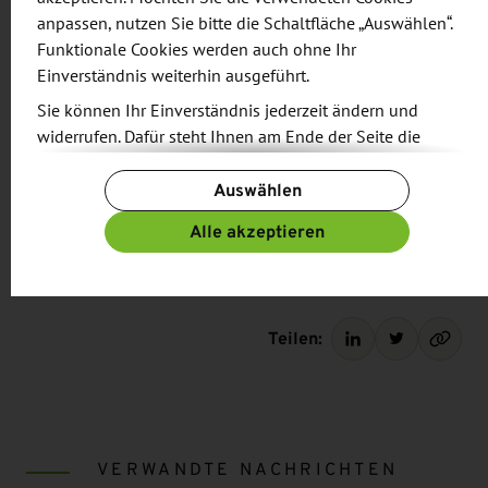
anpassen, nutzen Sie bitte die Schaltfläche „Auswählen“.
Abnehmer sächsischer Exporte, dicht gefolgt von
Funktionale Cookies werden auch ohne Ihr
China (im Vorjahr auf Rang 1) und dem Vereinigten
Einverständnis weiterhin ausgeführt.
Königreich. Insgesamt blieb Europa mit einem
Sie können Ihr Einverständnis jederzeit ändern und
Anteil von 63 Prozent der wichtigste Absatzmarkt
widerrufen. Dafür steht Ihnen am Ende der Seite die
für sächsische Waren.
Schaltfläche „Cookie-Einstellungen ändern“ zur
Auswählen
Verfügung.
Weiterführende Informationen
Weitere Informationen finden Sie in unseren
Alle akzeptieren
Datenschutzbestimmungen
und ergänzend in unserem
Impressum
.
Statistisches Landesamt des Freistaates Sachsen
Teilen:
VERWANDTE NACHRICHTEN