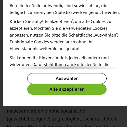
Prozess der Pultrusion. Hierbei gilt es die Viskosität
Betrieb der Seite notwendig sind sowie solche, die
der Schmelze und die Verarbeitungstemperatur von
lediglich zu anonymen Statistikzwecken genutzt werden.
Thermoplast auf das biogene Fasermaterial
Klicken Sie auf „Alle akzeptieren“, um alle Cookies zu
abzustimmen.
akzeptieren. Möchten Sie die verwendeten Cookies
anpassen, nutzen Sie bitte die Schaltfläche „Auswählen“.
Der Prozess
Funktionale Cookies werden auch ohne Ihr
Einverständnis weiterhin ausgeführt.
Bei der Pultrusion wird die thermoplastische
Sie können Ihr Einverständnis jederzeit ändern und
Schmelze aus Granulaten erzeugt. Die
widerrufen. Dafür steht Ihnen am Ende der Seite die
Herausforderung besteht dabei in der
Schaltfläche „Cookie-Einstellungen ändern“ zur
Auswählen
Verfügung.
vollständigen Imprägnierung der Fasern sowie
einer gleichmäßigen Faserverteilung. Gleichzeitig
Weitere Informationen finden Sie in unseren
Alle akzeptieren
Datenschutzbestimmungen
und ergänzend in unserem
soll ein Faservolumenanteil von mindestens 50%
Impressum
.
erreicht werden, um hohe mechanische Kennwerte,
insbesondere eine hohe spezifische
(gewichtsbezogene) Zugfestigkeit, sicherzustellen.
Bei einer Warenabzugsgeschwindigkeit von bis zu