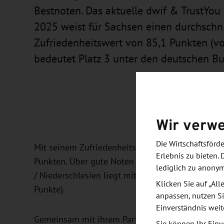
Bestnoten. Das aktuelle dwif & TrustYou
2025 weist für Sachsen einen durchschni
Zufriedenheitswert von 85,1 Punkten (vo
bedeutet Platz 3 unter den deutschen B
Wir verw
Die Wirtschaftsför
Mit seinem Zufriedenheitswert liegt das Reisel
Erlebnis zu bieten. 
Punkten. Über gute Noten können sich alle sächs
lediglich zu anony
/ Niederschlesien liegt mit 87,8 Punkten an der 
Klicken Sie auf „Al
Punkte).
anpassen, nutzen Si
Einverständnis weit
Gemeinsam mit ihrem Partner TrustYou veröffentl
Sie können Ihr Einv