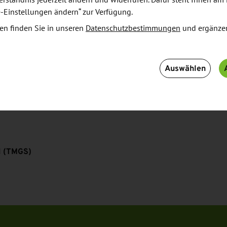
king für über 140 Regionen im Deutschland-
e-Einstellungen ändern“ zur Verfügung.
rüber, wie sich die Qualität der Unterkünfte aus
en finden Sie in unseren
Datenschutzbestimmungen
und ergänze
Auswählen
H (TMGS)