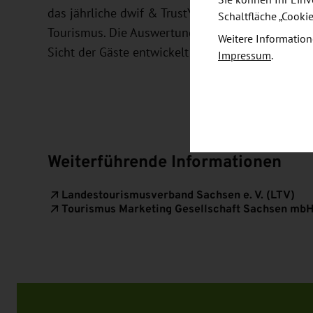
das jährliche dwif & TrustYou Destinations-Ran
Schaltfläche „Cooki
Tourismus. Die Auswertungen geben Aufschluss da
Weitere Information
Sicht der Gäste entwickelt hat.
Impressum
.
Weiterführende Informationen
Landestourismusverband Sachsen e. V. (LTV)
Tourismus Marketing Gesellschaft Sachsen mb