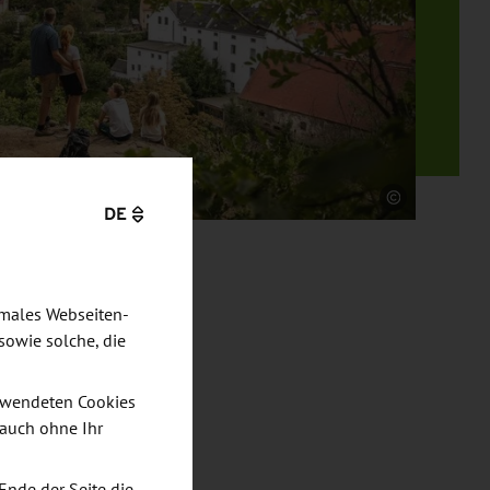
Quelle
DE
imales Webseiten-
sowie solche, die
verwendeten Cookies
 auch ohne Ihr
Ende der Seite die