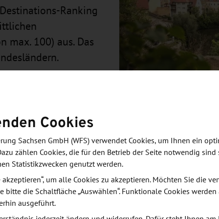
 Destinations-Ranking
ttlichen
n max. 100) aus. Das
undesländern.
enden Cookies
derung Sachsen GmbH (WFS) verwendet Cookies, um Ihnen ein opt
and Sachsen auch über dem Bundesschnitt von 84,2
Dazu zählen Cookies, die für den Betrieb der Seite notwendig sind 
ischen Reiseregionen freuen. Die Region Oberlausitz
men Statistikzwecken genutzt werden.
Spitze, dicht gefolgt von der Sächsischen Schweiz (87
le akzeptieren“, um alle Cookies zu akzeptieren. Möchten Sie die 
e bitte die Schaltfläche „Auswählen“. Funktionale Cookies werden
erhin ausgeführt.
icht die Tourismusberatung dwif bereits seit 2010
erständnis jederzeit ändern und widerrufen. Dafür steht Ihnen am 