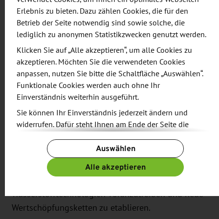
Erlebnis zu bieten. Dazu zählen Cookies, die für den
das Profil des Vereins: die sächsische
Betrieb der Seite notwendig sind sowie solche, die
Kompetenzstelle Wasserstoff (KH2), das
lediglich zu anonymen Statistikzwecken genutzt werden.
Innovationscluster “Wasserstoffland Sachsen”
Klicken Sie auf „Alle akzeptieren“, um alle Cookies zu
sowie der nationale Transformations-Hub
akzeptieren. Möchten Sie die verwendeten Cookies
“cH2ance”.
anpassen, nutzen Sie bitte die Schaltfläche „Auswählen“.
Funktionale Cookies werden auch ohne Ihr
Über HZwo e. V.
Einverständnis weiterhin ausgeführt.
Sie können Ihr Einverständnis jederzeit ändern und
widerrufen. Dafür steht Ihnen am Ende der Seite die
HZwo e. V. ist ein Innovationscluster für
Schaltfläche „Cookie-Einstellungen ändern“ zur
Wasserstofftechnologien mit Sitz in Chemnitz. Der
Auswählen
Verfügung.
Verein vernetzt Unternehmen,
Weitere Informationen finden Sie in unseren
Alle akzeptieren
Forschungseinrichtungen, Politik und Gesellschaft,
Datenschutzbestimmungen
und ergänzend in unserem
um die Entwicklung und Anwendung von
Impressum
.
Wasserstofftechnologien voranzutreiben und neue
Wertschöpfungsketten zu etablieren.