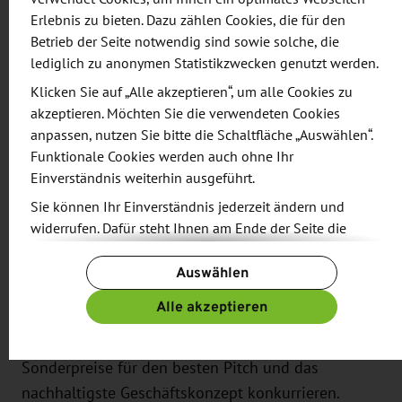
Globales Netzwerk von Investoren
Erlebnis zu bieten. Dazu zählen Cookies, die für den
Pilotprogramme und Zugang zu einem
Betrieb der Seite notwendig sind sowie solche, die
umfangreichen Partnernetzwerk
lediglich zu anonymen Statistikzwecken genutzt werden.
Kostenloser Zugang oder ermäßigte Gebühren
Klicken Sie auf „Alle akzeptieren“, um alle Cookies zu
für Konferenzen und Veranstaltungen
akzeptieren. Möchten Sie die verwendeten Cookies
Vereinbarungen mit Technologiepartnern
anpassen, nutzen Sie bitte die Schaltfläche „Auswählen“.
Erhöhte Markenpräsenz
Funktionale Cookies werden auch ohne Ihr
Aktive Community
Einverständnis weiterhin ausgeführt.
Unterstützendes Umfeld
Sie können Ihr Einverständnis jederzeit ändern und
widerrufen. Dafür steht Ihnen am Ende der Seite die
Start-ups, die Unternehmen in Sachsen gründen,
Schaltfläche „Cookie-Einstellungen ändern“ zur
können zusätzlich bis zu 30.000 € nicht
Auswählen
Verfügung.
wertmindernde Förderung über die Sächsische
Weitere Informationen finden Sie in unseren
Alle akzeptieren
Aufbaubank (SAB) erhalten. Darüber hinaus können
Datenschutzbestimmungen
und ergänzend in unserem
Start-ups während des Investors Day um
Impressum
.
Sonderpreise für den besten Pitch und das
nachhaltigste Geschäftskonzept konkurrieren.